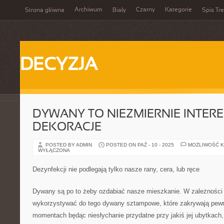
Archiwum
Czarny
Kategorie
Strona główna
Biały
Spis Tre
DECYZJA
DYWANY TO NIEZMIERNIE INTER
DEKORACJE
POSTED BY ADMIN
POSTED ON PAŹ - 10 - 2025
MOŻLIWOŚĆ 
WYŁĄCZONA
Dezynfekcji nie podlegają tylko nasze rany, cera, lub ręce
Dywany są po to żeby ozdabiać nasze mieszkanie. W zależnośc
wykorzystywać do tego dywany sztampowe, które zakrywają pew
momentach będąc niesłychanie przydatne przy jakiś jej ubytkac