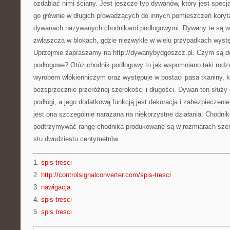
ozdabiać nimi ściany. Jest jeszcze typ dywanów, który jest specja
go głównie w długich prowadzących do innych pomieszczeń koryt
dywanach nazywanych chodnikami podłogowymi. Dywany te są wyb
zwłaszcza w blokach, gdzie niezwykle w wielu przypadkach wystę
Uprzejmie zapraszamy na http://dywanybydgoszcz.pl. Czym są do
podłogowe? Otóż chodnik podłogowy to jak wspomniano taki rodza
wyrobem włókienniczym oraz występuje w postaci pasa tkaniny, 
bezsprzecznie przeróżnej szerokości i długości. Dywan ten służy
podłogi, a jego dodatkową funkcją jest dekoracja i zabezpieczenie
jest ona szczególnie narażana na niekorzystne działania. Chodni
podtrzymywać rangę chodnika produkowane są w rozmiarach szero
stu dwudziestu centymetrów.
1.
spis tresci
2.
http://controlsignalconverter.com/spis-tresci
3.
nawigacja
4.
spis tresci
5.
spis tresci