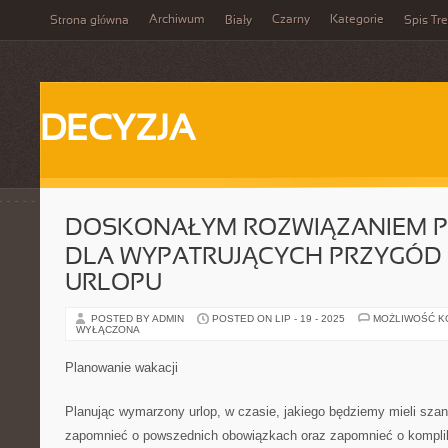
Archiwum
Czarny
Kategorie
Strona główna
Biały
Spis Tre
DECYZJA
DOSKONAŁYM ROZWIĄZANIEM 
DLA WYPATRUJĄCYCH PRZYGÓD
URLOPU
POSTED BY ADMIN
POSTED ON LIP - 19 - 2025
MOŻLIWOŚĆ 
WYŁĄCZONA
Planowanie wakacji
Planując wymarzony urlop, w czasie, jakiego będziemy mieli sza
zapomnieć o powszednich obowiązkach oraz zapomnieć o kompl