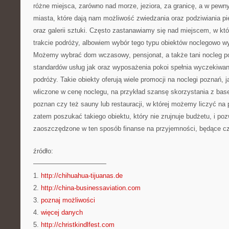
różne miejsca, zarówno nad morze, jeziora, za granicę, a w pew
miasta, które dają nam możliwość zwiedzania oraz podziwiania 
oraz galerii sztuki. Często zastanawiamy się nad miejscem, w k
trakcie podróży, albowiem wybór tego typu obiektów noclegowo w
Możemy wybrać dom wczasowy, pensjonat, a także tani nocleg p
standardów usług jak oraz wyposażenia pokoi spełnia wyczekiwa
podróży. Takie obiekty oferują wiele promocji na noclegi poznań, 
wliczone w cenę noclegu, na przykład szansę skorzystania z bas
poznan czy też sauny lub restauracji, w której możemy liczyć na 
zatem poszukać takiego obiektu, który nie zrujnuje budżetu, i p
zaoszczędzone w ten sposób finanse na przyjemności, będące cz
źródło:
———————————
1.
http://chihuahua-tijuanas.de
2.
http://china-businessaviation.com
3.
poznaj możliwości
4.
więcej danych
5.
http://christkindlfest.com