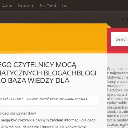
Czarny
Kategorie
Tagi
Spis Treści
SUB
EGO CZYTELNICY MOGĄ
W ostatnich 
MATYCZNYCH BLOGACHBLOGI
z najpopular
Motywacyjne
O BAZA WIEDZY DLA
kursy z zarz
nawykach – w
Paradoks pol
bywa parali
nieskończone
CO
 PAŹ - 24 - 2025
MOŻLIWOŚĆ KOMENTOWANIA
ZOSTAŁA
INTERESUJĄCEGO
zadać sobie 
CZYTELNICY
obszarach n
MOGĄ
chodzi o zdro
ZNALEŹĆ
mości dla czytelników
NA
może o pocz
TEMATYCZNYCH
 mogą być niezwykle cennym źródłem informacji dla osób,
życie modny 
BLOGACHBLOGI
szukać rozw
TEMATYCZNE
w określonej dziedzinie i interesują się konkretnymi
JAKO