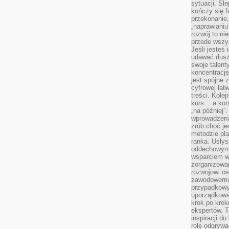
sytuacji. Śl
kończy się f
przekonanie,
„naprawiani
rozwój to nie
przede wszy
Jeśli jesteś 
udawać dusz
swoje talent
koncentrację
jest spójne 
cyfrowej łat
treści. Kole
kurs… a konk
„na później”
wprowadzeni
zrób choć je
metodzie pl
ranka. Usłys
oddechowym?
wsparciem w
zorganizow
rozwojowi o
zawodowemu.
przypadkowy
uporządkowa
krok po krok
ekspertów. T
inspiracji d
rolę odgrywa