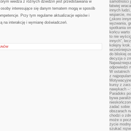
tórym wiedza z różnych dziedzin jest przedstawiana w
samotności j
łatwiej wra
że osoby interesujące się danym tematem mogą w sposób
innych ludzi
wsparcie, mo
mpetencje. Przy tym regularne aktualizacje wpisów i
(„skoro inny
 na interakcję i wymianę doświadczeń.
wyzwania, g
spotkania on
końcu warto 
to nie wyści
innych”, lec
kolejny kro
KUNÓW
wcześniejsze
do bliskiej 
decyzja o zm
Najważniejsz
odpowiedzi n
W ostatnich 
z najpopular
Motywacyjne
kursy z zarz
nawykach – w
Paradoks pol
bywa parali
nieskończone
zadać sobie 
obszarach n
chodzi o zdro
może o pocz
życie modny 
szukać rozw