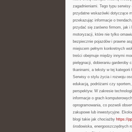
zagadnieniami. Tego typu serwisy
przydatne wskazówki dotyczące me
przekazując informacje o trendach
przydać się zarówno firmom, jak 
motoryzacji, które nie tylko omaw
bezpiecznie pojazdów i prawne asp
miejscem pełnym konkretnych wsk
treści obejmuje między innymi mod
pielęgnacji, dobieraniu garderoby
tkaninami, a teksty w tej kategorii
Serwisy o stylu życia i rozwoju o
edukacją, podróżami czy sportem, 
perspektyw. W zakresie technolog
informacje o grach komputerowych
oprogramowania, co pozwoli obse
zakupowe lub inwestycyjne. Ekolog
blogi takie jak chociażby
https://p
środowiska, energooszczędnych r