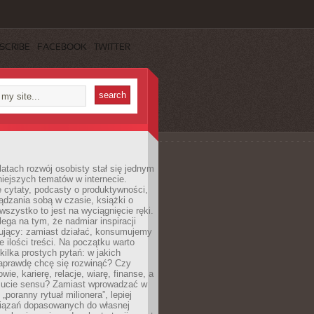
SCRIBE
FACEBOOK
TWITTER
latach rozwój osobisty stał się jednym
niejszych tematów w internecie.
 cytaty, podcasty o produktywności,
ądzania sobą w czasie, książki o
szystko to jest na wyciągnięcie ręki.
ega na tym, że nadmiar inspiracji
żujący: zamiast działać, konsumujemy
 ilości treści. Na początku warto
kilka prostych pytań: w jakich
aprawdę chcę się rozwinąć? Czy
wie, karierę, relacje, wiarę, finanse, a
ucie sensu? Zamiast wprowadzać w
„poranny rytuał milionera”, lepiej
iązań dopasowanych do własnej