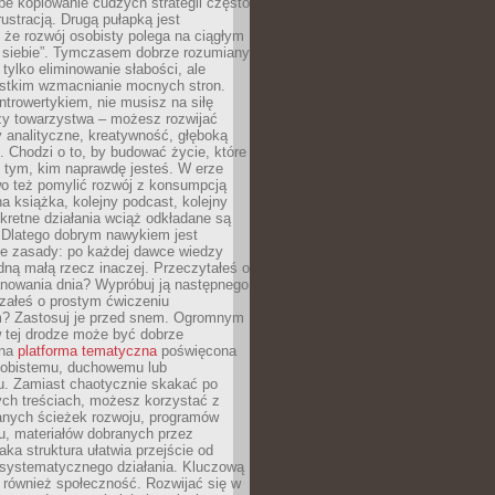
epe kopiowanie cudzych strategii często
rustracją. Drugą pułapką jest
 że rozwój osobisty polega na ciągłym
u siebie”. Tymczasem dobrze rozumiany
 tylko eliminowanie słabości, ale
stkim wzmacnianie mocnych stron.
introwertykiem, nie musisz na siłę
y towarzystwa – możesz rozwijać
y analityczne, kreatywność, głęboką
. Chodzi o to, by budować życie, które
z tym, kim naprawdę jesteś. W erze
wo też pomylić rozwój z konsumpcją
jna książka, kolejny podcast, kolejny
retne działania wciąż odkładane są
. Dlatego dobrym nawykiem jest
e zasady: po każdej dawce wiedzy
dną małą rzecz inaczej. Przeczytałeś o
anowania dnia? Wypróbuj ją następnego
załeś o prostym ćwiczeniu
 Zastosuj je przed snem. Ogromnym
 tej drodze może być dobrze
ana
platforma tematyczna
poświęcona
sobistemu, duchowemu lub
 Zamiast chaotycznie skakać po
ch treściach, możesz korzystać z
nych ścieżek rozwoju, programów
u, materiałów dobranych przez
aka struktura ułatwia przejście od
o systematycznego działania. Kluczową
 również społeczność. Rozwijać się w