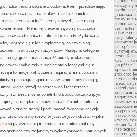
sytuacji. Śl
BAZA
kończy się f
 gromadzą treści związane z budownictwem, przedstawiając
WIEDZY
DLA
przekonanie,
PASJONATÓW
tod wykończenia i materiałów, a także z handlem,
„naprawiani
rozwój to nie
, regulacjach i aktualnościach rynkowych, jakie mogą
przede wszy
i konsumentom. Nie mniej ciekawe są wpisy dotyczące
Jeśli jesteś 
udawać dusz
iają innowacje techniczne, ale także zasady użytkowania
swoje talent
koncentrację
ekty wiążące się z ich eksploatacją, co czyni blog
jest spójne 
azówek i praktycznych przykładów. Następna kategoria
cyfrowej łat
treści. Kole
ę i urodę, gdzie można znaleźć porady o właściwej
kurs… a konk
 czy dawaniu sobie rady z problemami wiążącymi się z
„na później”
wprowadzeni
 łączą informacje praktyczne z inspiracjami na co dzień.
zrób choć je
metodzie pl
sobistym poruszają zagadnienia związane z psychologią,
ranka. Usłys
umożliwiając rozwój zainteresowań i rozszerzanie
oddechowym?
wsparciem w
icznym znaleźć można poradniki dla osób początkujących,
zorganizow
, sprzęcie, urządzeniach czy aktualnościach z zakresu
rozwojowi o
zawodowemu.
rwować aktualne trendy i podejmować świadome decyzje
przypadkowy
uporządkowa
ia i zrównoważony rozwój to jeszcze jeden obszar, w jakim
krok po krok
ppkolno.pl/
przekazują informacje o metodach ochrony
ekspertów. T
inspiracji d
ozwiązaniach czy racjonalnym wykorzystywaniu naturalnych
rolę odgrywa