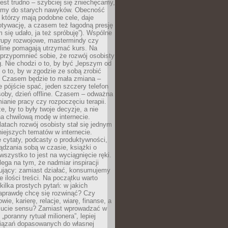
est trudno – szybciej się zniechęcamy,
camy do starych nawyków. Obecność
, którzy mają podobne cele, daje
tywację, a czasem też łagodną presję
m się udało, ja też spróbuję”). Wspólne
rupy rozwojowe, mastermindy czy
line pomagają utrzymać kurs. Na
przypomnieć sobie, że rozwój osobisty
g. Nie chodzi o to, by być „lepszym od
z o to, by w zgodzie ze sobą zrobić
k. Czasem będzie to mała zmiana –
 pójście spać, jeden szczery telefon
osoby, dzień offline. Czasem – odważna
ianie pracy czy rozpoczęciu terapii.
e, by to były twoje decyzje, a nie
a chwilową modę w internecie.
latach rozwój osobisty stał się jednym
niejszych tematów w internecie.
 cytaty, podcasty o produktywności,
ądzania sobą w czasie, książki o
szystko to jest na wyciągnięcie ręki.
ega na tym, że nadmiar inspiracji
żujący: zamiast działać, konsumujemy
 ilości treści. Na początku warto
kilka prostych pytań: w jakich
aprawdę chcę się rozwinąć? Czy
wie, karierę, relacje, wiarę, finanse, a
ucie sensu? Zamiast wprowadzać w
„poranny rytuał milionera”, lepiej
iązań dopasowanych do własnej