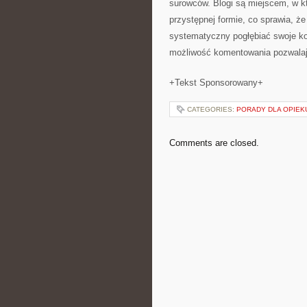
surowców. Blogi są miejscem, w k
przystępnej formie, co sprawia, 
systematyczny pogłębiać swoje ko
możliwość komentowania pozwalają
+Tekst Sponsorowany+
CATEGORIES:
PORADY DLA OPIE
Comments are closed.