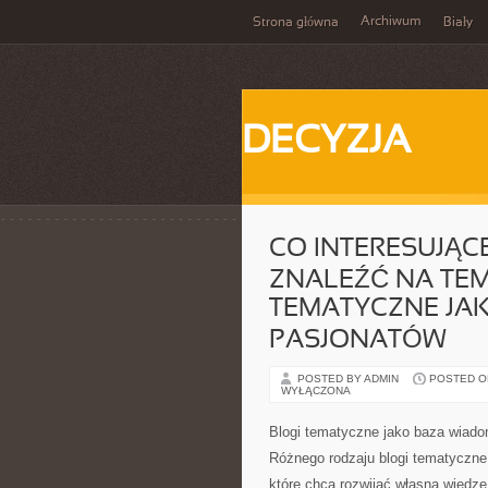
Archiwum
Strona główna
Biały
DECYZJA
CO INTERESUJĄC
ZNALEŹĆ NA TE
TEMATYCZNE JAK
PASJONATÓW
POSTED BY ADMIN
POSTED ON
WYŁĄCZONA
Blogi tematyczne jako baza wiado
Różnego rodzaju blogi tematyczne
które chcą rozwijać własną wiedzę 