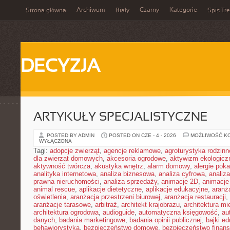
Archiwum
Czarny
Kategorie
Strona główna
Biały
Spis Tre
DECYZJA
ARTYKUŁY SPECJALISTYCZNE
POSTED BY ADMIN
POSTED ON CZE - 4 - 2026
MOŻLIWOŚĆ K
WYŁĄCZONA
Tagi:
adopcje zwierząt
,
agencje reklamowe
,
agroturystyka rodzinn
dla zwierząt domowych
,
akcesoria ogrodowe
,
aktywizm ekologicz
aktywność twórcza
,
akustyka wnętrz
,
alarm domowy
,
alergie pok
analityka internetowa
,
analiza biznesowa
,
analiza cyfrowa
,
analiz
prawna nieruchomości
,
analiza sprzedaży
,
animacje 2D
,
animacje
animal rescue
,
aplikacje dietetyczne
,
aplikacje edukacyjne
,
aranż
oświetlenia
,
aranżacja przestrzeni biurowej
,
aranżacja restauracji
,
aranżacje tarasowe
,
arbitraż
,
architekt krajobrazu
,
architektura m
architektura ogrodowa
,
audioguide
,
automatyczna księgowość
,
au
danych
,
badania marketingowe
,
badania opinii publicznej
,
bajki e
behawiorystyka
,
bezpieczeństwo domowe
,
bezpieczeństwo finans