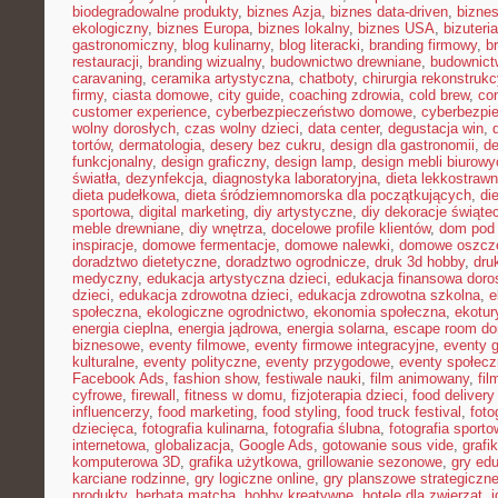
biodegradowalne produkty
,
biznes Azja
,
biznes data-driven
,
bizne
ekologiczny
,
biznes Europa
,
biznes lokalny
,
biznes USA
,
bizuter
gastronomiczny
,
blog kulinarny
,
blog literacki
,
branding firmowy
,
b
restauracji
,
branding wizualny
,
budownictwo drewniane
,
budownict
caravaning
,
ceramika artystyczna
,
chatboty
,
chirurgia rekonstrukc
firmy
,
ciasta domowe
,
city guide
,
coaching zdrowia
,
cold brew
,
co
customer experience
,
cyberbezpieczeństwo domowe
,
cyberbezpi
wolny dorosłych
,
czas wolny dzieci
,
data center
,
degustacja win
,
tortów
,
dermatologia
,
desery bez cukru
,
design dla gastronomii
,
de
funkcjonalny
,
design graficzny
,
design lamp
,
design mebli biurowy
światła
,
dezynfekcja
,
diagnostyka laboratoryjna
,
dieta lekkostraw
dieta pudełkowa
,
dieta śródziemnomorska dla początkujących
,
di
sportowa
,
digital marketing
,
diy artystyczne
,
diy dekoracje świąte
meble drewniane
,
diy wnętrza
,
docelowe profile klientów
,
dom pod 
inspiracje
,
domowe fermentacje
,
domowe nalewki
,
domowe oszcz
doradztwo dietetyczne
,
doradztwo ogrodnicze
,
druk 3d hobby
,
dru
medyczny
,
edukacja artystyczna dzieci
,
edukacja finansowa doro
dzieci
,
edukacja zdrowotna dzieci
,
edukacja zdrowotna szkolna
,
e
społeczna
,
ekologiczne ogrodnictwo
,
ekonomia społeczna
,
ekotur
energia cieplna
,
energia jądrowa
,
energia solarna
,
escape room d
biznesowe
,
eventy filmowe
,
eventy firmowe integracyjne
,
eventy 
kulturalne
,
eventy polityczne
,
eventy przygodowe
,
eventy społec
Facebook Ads
,
fashion show
,
festiwale nauki
,
film animowany
,
fi
cyfrowe
,
firewall
,
fitness w domu
,
fizjoterapia dzieci
,
food delivery
influencerzy
,
food marketing
,
food styling
,
food truck festival
,
foto
dziecięca
,
fotografia kulinarna
,
fotografia ślubna
,
fotografia sport
internetowa
,
globalizacja
,
Google Ads
,
gotowanie sous vide
,
grafi
komputerowa 3D
,
grafika użytkowa
,
grillowanie sezonowe
,
gry ed
karciane rodzinne
,
gry logiczne online
,
gry planszowe strategiczn
produkty
,
herbata matcha
,
hobby kreatywne
,
hotele dla zwierząt
,
i