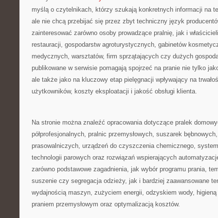
myślą o czytelnikach, którzy szukają konkretnych informacji na t
ale nie chcą przebijać się przez zbyt techniczny język producent
zainteresować zarówno osoby prowadzące pralnię, jak i właścicieli
restauracji, gospodarstw agroturystycznych, gabinetów kosmety
medycznych, warsztatów, firm sprzątających czy dużych gospod
publikowane w serwisie pomagają spojrzeć na pranie nie tylko ja
ale także jako na kluczowy etap pielęgnacji wpływający na trwałoś
użytkowników, koszty eksploatacji i jakość obsługi klienta.
Na stronie można znaleźć opracowania dotyczące pralek domowyc
półprofesjonalnych, pralnic przemysłowych, suszarek bębnowych, 
prasowalniczych, urządzeń do czyszczenia chemicznego, system
technologii parowych oraz rozwiązań wspierających automatyzację 
zarówno podstawowe zagadnienia, jak wybór programu prania, tem
suszenie czy segregacja odzieży, jak i bardziej zaawansowane t
wydajnością maszyn, zużyciem energii, odzyskiem wody, higien
praniem przemysłowym oraz optymalizacją kosztów.