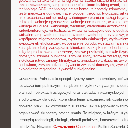
gotowania
,
sztuka kulinarna regionalna
,
sztuka uliczna murale
,
sz
taniec nowoczesny
,
targi nieruchomości
,
team building event
,
tec
technologie AGD
,
technologie smart home
,
teleporady zdrowotne
,
testy medyczne domowe
,
travel blogger
,
trekking
,
twórczość arty
user experience online
,
usługi cateringowe premium
,
usługi turys
edukacji
,
wakacje egzotyczne
,
wakacje nad morzem
,
wakacje pr
wakacje w Polsce
,
webdesign
,
wernisaż
,
weterynaria egzotyczna
wideokonferencje
,
wirtualizacja
,
wirtualna rzeczywistość w edukac
wirtualne targi
,
work-life balance w domu
,
workshop survivalowy
,
w
współpraca międzynarodowa
,
wydarzenia edukacyjne
,
wydawnictw
wypoczynek ekologiczny
,
wyposażenie ogrodu
,
wystawa malarsk
zarządzanie flotą
,
zarządzanie klientami
,
zarządzanie odpadami
,
zdjęcia produktowe e-commerce
,
zdrowe przekąski
,
zdrowie fizyc
dorosłych
,
zdrowie publiczne
,
zdrowie skóry
,
zdrowie zwierząt
,
zd
ziołolecznictwo
,
zmiany klimatyczne
,
zwiedzanie z dziećmi
,
zwie
hodowlane
,
żywienie dzieci
,
żywienie zwierząt domowych
,
żywno
ekologiczna regionalna
,
żywność funkcjonalna
Urządzenia Pralnicze to specjalistyczny serwis internetowy pośw
rozwiązaniom pralniczym, urządzeniom wykorzystywanym w domac
pralniach, obiektach usługowych oraz zakładach przemysłowych. 
źródło wiedzy dla osób, które chcą lepiej zrozumieć, jak działa n
dobierać pralki, jak korzystać z suszarek, jak pielęgnować tkanin
organizować skuteczny proces prania. To miejsce, w którym użytk
tematyką technologii, ekologii, chemii pralniczej, konserwacji odz
tekstyliów. Nowości:
Czyszczenie Chemiczne
i Pralki i Suszarki.