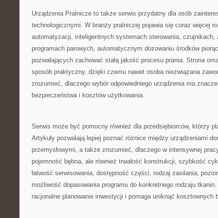
Urządzenia Pralnicze to także serwis przydatny dla osób zainte
technologicznymi. W branży pralniczej pojawia się coraz więcej r
automatyzacji, inteligentnych systemach sterowania, czujnikach, 
programach parowych, automatycznym dozowaniu środków piorąc
pozwalających zachować stałą jakość procesu prania. Strona oma
sposób praktyczny, dzięki czemu nawet osoba niezwiązana zawod
zrozumieć, dlaczego wybór odpowiedniego urządzenia ma znaczen
bezpieczeństwa i kosztów użytkowania.
Serwis może być pomocny również dla przedsiębiorców, którzy plan
Artykuły pozwalają lepiej poznać różnice między urządzeniami d
przemysłowymi, a także zrozumieć, dlaczego w intensywnej pracy 
pojemność bębna, ale również trwałość konstrukcji, szybkość cyk
łatwość serwisowania, dostępność części, rodzaj zasilania, pozi
możliwość dopasowania programu do konkretnego rodzaju tkanin. 
racjonalne planowanie inwestycji i pomaga uniknąć kosztownych 