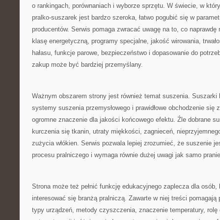
o rankingach, porównaniach i wyborze sprzętu. W świecie, w który
pralko-suszarek jest bardzo szeroka, łatwo pogubić się w paramet
producentów. Serwis pomaga zwracać uwagę na to, co naprawdę 
klasę energetyczną, programy specjalne, jakość wirowania, trwało
hałasu, funkcje parowe, bezpieczeństwo i dopasowanie do potrze
zakup może być bardziej przemyślany.
Ważnym obszarem strony jest również temat suszenia. Suszarki 
systemy suszenia przemysłowego i prawidłowe obchodzenie się z
ogromne znaczenie dla jakości końcowego efektu. Źle dobrane s
kurczenia się tkanin, utraty miękkości, zagnieceń, nieprzyjemne
zużycia włókien. Serwis pozwala lepiej zrozumieć, że suszenie je
procesu pralniczego i wymaga równie dużej uwagi jak samo pranie
Strona może też pełnić funkcję edukacyjnego zaplecza dla osób, 
interesować się branżą pralniczą. Zawarte w niej treści pomagaj
typy urządzeń, metody czyszczenia, znaczenie temperatury, rolę 