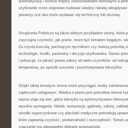
automatyzacji i różnice między zastosowaniami domowymi a prof
użytkownik może stopniowo budować wiedzę i łatwiej odnajdywać 
pierwszy rzut oka może wydawać się techniczny lub niszowy.
Urządzenia Pralnicze są także dobrym przykładem strony, która p
zwyczajna czynność, jak pranie, może być tematem bogatym, w
Za czystą koszulą, pachnącym ręcznikiem czy świeżą pościelą st
technologie, środki, parametry i decyzje użytkownika. Serwis po
i pokazuje, że jakość prania zależy od wielu czynników: od rodza
temperaturę, po sposób suszenia i przechowywania tekstyliów.
Dzięki takiej tematyce strona może przyciągać osoby zaintereso
zapleczem usługowym. Wiedza o praniu jest potrzebna niemal ka
ważna staje się tam, gdzie tekstylia są wykorzystywane intensyw
wysokie wymagania. Hotele, restauracje, gabinety, salony, zakład
ośrodki wypoczynkowe czy placówki medyczne potrzebują sprawn
które zapewnią czystość, powtarzalność i oszczędność. Serwis 
znaczenie ma odpowiednio dobrane wyposażenie.