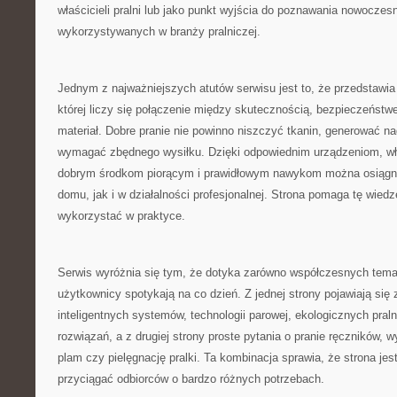
właścicieli pralni lub jako punkt wyjścia do poznawania nowoczes
wykorzystywanych w branży pralniczej.
Jednym z najważniejszych atutów serwisu jest to, że przedstawia 
której liczy się połączenie między skutecznością, bezpieczeństw
materiał. Dobre pranie nie powinno niszczyć tkanin, generować n
wymagać zbędnego wysiłku. Dzięki odpowiednim urządzeniom, 
dobrym środkom piorącym i prawidłowym nawykom można osiągną
domu, jak i w działalności profesjonalnej. Strona pomaga tę wied
wykorzystać w praktyce.
Serwis wyróżnia się tym, że dotyka zarówno współczesnych temat
użytkownicy spotykają na co dzień. Z jednej strony pojawiają się
inteligentnych systemów, technologii parowej, ekologicznych pral
rozwiązań, a z drugiej strony proste pytania o pranie ręczników,
plam czy pielęgnację pralki. Ta kombinacja sprawia, że strona jes
przyciągać odbiorców o bardzo różnych potrzebach.