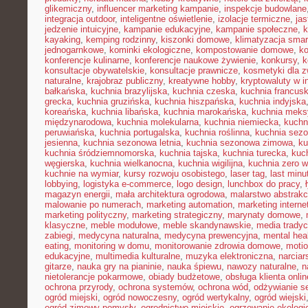
glikemiczny
,
influencer marketing kampanie
,
inspekcje budowlane
integracja outdoor
,
inteligentne oświetlenie
,
izolacje termiczne
,
jas
jedzenie intuicyjne
,
kampanie edukacyjne
,
kampanie społeczne
,
k
kayaking
,
kemping rodzinny
,
kiszonki domowe
,
klimatyzacja smar
jednogarnkowe
,
kominki ekologiczne
,
kompostowanie domowe
,
ko
konferencje kulinarne
,
konferencje naukowe żywienie
,
konkursy
,
k
konsultacje obywatelskie
,
konsultacje prawnicze
,
kosmetyki dla z
naturalne
,
krajobraz publiczny
,
kreatywne hobby
,
kryptowaluty w i
bałkańska
,
kuchnia brazylijska
,
kuchnia czeska
,
kuchnia francus
grecka
,
kuchnia gruzińska
,
kuchnia hiszpańska
,
kuchnia indyjska
koreańska
,
kuchnia libańska
,
kuchnia marokańska
,
kuchnia mek
międzynarodowa
,
kuchnia molekularna
,
kuchnia niemiecka
,
kuchni
peruwiańska
,
kuchnia portugalska
,
kuchnia roślinna
,
kuchnia sez
jesienna
,
kuchnia sezonowa letnia
,
kuchnia sezonowa zimowa
,
ku
kuchnia śródziemnomorska
,
kuchnia tajska
,
kuchnia turecka
,
kuc
węgierska
,
kuchnia wielkanocna
,
kuchnia wigilijna
,
kuchnia zero 
kuchnie na wymiar
,
kursy rozwoju osobistego
,
laser tag
,
last minu
lobbying
,
logistyka e-commerce
,
logo design
,
lunchbox do pracy
,
magazyn energii
,
mała architektura ogrodowa
,
malarstwo abstrakc
malowanie po numerach
,
marketing automation
,
marketing interne
marketing polityczny
,
marketing strategiczny
,
marynaty domowe
,
klasyczne
,
meble modułowe
,
meble skandynawskie
,
media tradyc
zabiegi
,
medycyna naturalna
,
medycyna prewencyjna
,
mental hea
eating
,
monitoring w domu
,
monitorowanie zdrowia domowe
,
motio
edukacyjne
,
multimedia kulturalne
,
muzyka elektroniczna
,
narcia
gitarze
,
nauka gry na pianinie
,
nauka śpiewu
,
nawozy naturalne
,
n
nietolerancje pokarmowe
,
obiady budżetowe
,
obsługa klienta onlin
ochrona przyrody
,
ochrona systemów
,
ochrona wód
,
odżywianie s
ogród miejski
,
ogród nowoczesny
,
ogród wertykalny
,
ogród wiejski
ogród zimowy pomysły
,
ogrodnictwo miejskie
,
ogrzewanie ekologi