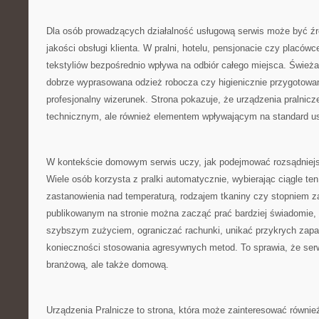
Dla osób prowadzących działalność usługową serwis może być źró
jakości obsługi klienta. W pralni, hotelu, pensjonacie czy placó
tekstyliów bezpośrednio wpływa na odbiór całego miejsca. Świeża 
dobrze wyprasowana odzież robocza czy higienicznie przygotowane
profesjonalny wizerunek. Strona pokazuje, że urządzenia pralnicz
technicznym, ale również elementem wpływającym na standard us
W kontekście domowym serwis uczy, jak podejmować rozsądniejs
Wiele osób korzysta z pralki automatycznie, wybierając ciągle t
zastanowienia nad temperaturą, rodzajem tkaniny czy stopniem z
publikowanym na stronie można zacząć prać bardziej świadomie, 
szybszym zużyciem, ograniczać rachunki, unikać przykrych zapa
konieczności stosowania agresywnych metod. To sprawia, że serw
branżową, ale także domową.
Urządzenia Pralnicze to strona, która może zainteresować równie