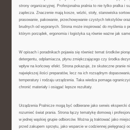
strony organizacyjnej. Profesjonalna pralnia to nie tylko pralka i 
zaplecza. Znaczenie mają kosze, wózki, stoły, stanowiska sortow
prasowanie, pakowanie, przechowywanie czystych tekstyliów oraz
brudnych od wypranych. Strona może inspirować do myślenia o pra
którym porządek, ergonomia i logistyka są równie ważne jak sa
W opisach i poradnikach pojawia się również temat środków pior
detergentu, odplamiacza, płynu zmiękczającego czy środka dez
wpływ na końcowy efekt. Strona pokazuje, że skuteczne pranie ni
największej ilości preparatów, lecz na ich rozsądnym dopasowaniu
temperatury i rodzaju urządzenia. Taka wiedza pomaga ograniczy
chronić materiały i osiągać lepsze rezultaty.
Urządzenia Pralnicze mogą być odbierane jako serwis ekspercki d
rozumieć świat prania. Strona łączy tematykę domową i profesjon
w jednej wąskiej grupie odbiorców. Można ją traktować jako miejs
przed zakupem sprzętu, jako wsparcie w codziennej pielęgnacji odz