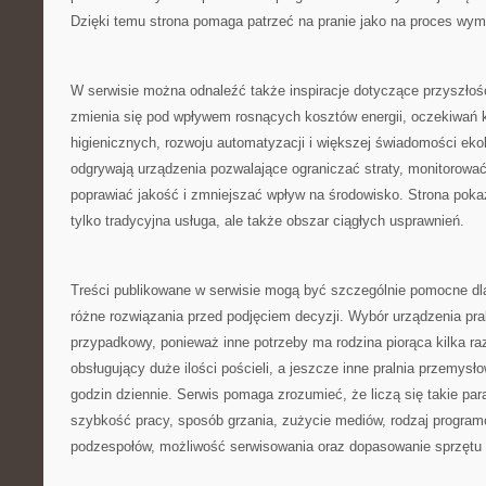
Dzięki temu strona pomaga patrzeć na pranie jako na proces wy
W serwisie można odnaleźć także inspiracje dotyczące przyszłośc
zmienia się pod wpływem rosnących kosztów energii, oczekiwań
higienicznych, rozwoju automatyzacji i większej świadomości ekol
odgrywają urządzenia pozwalające ograniczać straty, monitorować
poprawiać jakość i zmniejszać wpływ na środowisko. Strona pokazu
tylko tradycyjna usługa, ale także obszar ciągłych usprawnień.
Treści publikowane w serwisie mogą być szczególnie pomocne dl
różne rozwiązania przed podjęciem decyzji. Wybór urządzenia pra
przypadkowy, ponieważ inne potrzeby ma rodzina piorąca kilka raz
obsługujący duże ilości pościeli, a jeszcze inne pralnia przemysł
godzin dziennie. Serwis pomaga zrozumieć, że liczą się takie pa
szybkość pracy, sposób grzania, zużycie mediów, rodzaj progra
podzespołów, możliwość serwisowania oraz dopasowanie sprzętu do