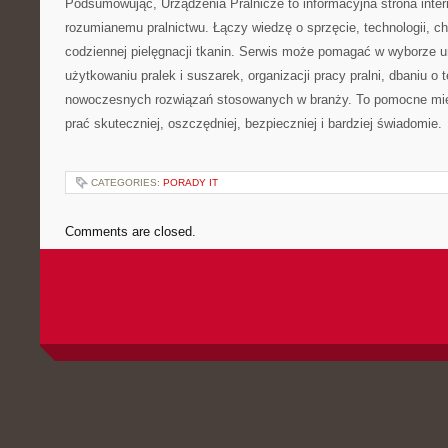
Podsumowując, Urządzenia Pralnicze to informacyjna strona int
rozumianemu pralnictwu. Łączy wiedzę o sprzęcie, technologii, chem
codziennej pielęgnacji tkanin. Serwis może pomagać w wyborze 
użytkowaniu pralek i suszarek, organizacji pracy pralni, dbaniu o 
nowoczesnych rozwiązań stosowanych w branży. To pomocne mie
prać skuteczniej, oszczędniej, bezpieczniej i bardziej świadomie.
CATEGORIES:
PORADY IT
Comments are closed.