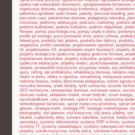
opieka nad zwierzętami domowymi
,
oprogramowanie biznesowe
,
organizacja domowa
,
organizacja konferencji
,
origami
,
oświetleni
paleniska ogrodowe
,
parki linowe
,
patenty
,
personal branding
,
piec
pieczenie ciast
,
piekarnictwo domowe
,
pielęgnacja naturalna
,
plan
chmurowe
,
platformy edukacyjne
,
podcasts marketing
,
podróże a
podróże budżetowe
,
podróże kulinarne
,
podróże objazdowe
,
podró
filmowe
,
pomoc psychologiczna
,
pompy ciepła w domu
,
porównyw
posiłki po treningu
,
pozycjonowanie stron
,
prasa cyfrowa
,
produkc
telewizyjna
,
produkty bez glutenu
,
produkty bez laktozy
,
produkty 
wegańskie
,
profile zawodowe
,
projektowanie ogrodzeń
,
projektowa
UI
,
projektowanie UX
,
projektowanie wnętrz biurowych
,
projekty 
projekty ekologiczne społeczne
,
projekty graficzne firmowe
,
proje
krajobrazowe wertykalne
,
projekty kulturalne
,
projekty meblowe
,
p
społeczne edukacyjne
,
projekty wnętrz
,
przechowywanie
,
przestr
otwarta
,
przewodniki turystyczne
,
przyprawy świata
,
psy profilakt
quizy
,
rafting
,
rak profilaktyka
,
rehabilitacja domowa
,
reklama nat
relaks w domu
,
relaks w ogrodzie
,
remarketing
,
restauracje premi
rodzinne finanse
,
rośliny doniczkowe pielęgnacja
,
rośliny egzotyc
rozrywka domowa
,
rynek lokalny
,
rynki surowców
,
rysunek techni
SEO techniczne
,
serowarstwo domowe
,
sezonowe owoce
,
sezon
skincare routine
,
składanie modeli
,
smart budynki
,
smart energia
,
wysokobiałkowe
,
sosy domowe
,
spacer w lesie
,
sponsoring wyda
networkingowe biznesowe
,
sprzęt medyczny przenośny
,
sprzęt te
głosem
,
strategia marki
,
strategia PR
,
strategie marketingowe
,
str
photography
,
styl glamour
,
styl klasyczny
,
styl pracy zdalnej
,
styl
lokalne
,
suplementy diety
,
surowce naturalne
,
survival
,
święta kul
sprzedaży
,
systemy dokumentów
,
systemy ERP w firmie
,
system
systemy IT
,
systemy nawadniające
,
systemy zabezpieczeń dom
projekty
,
szkoła muzyczna
,
szkoła tańca
,
szkolenia kulinarne
,
szk