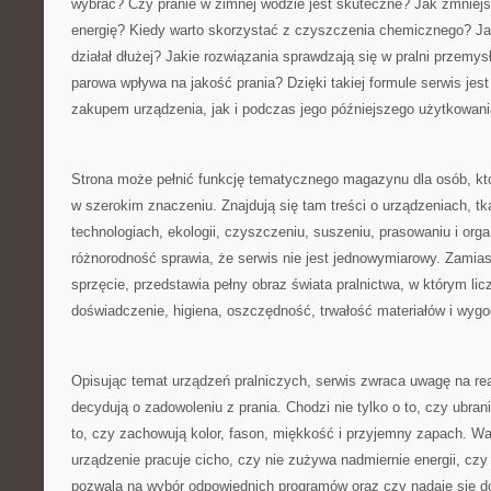
wybrać? Czy pranie w zimnej wodzie jest skuteczne? Jak zmniejs
energię? Kiedy warto skorzystać z czyszczenia chemicznego? Ja
działał dłużej? Jakie rozwiązania sprawdzają się w pralni przemys
parowa wpływa na jakość prania? Dzięki takiej formule serwis je
zakupem urządzenia, jak i podczas jego późniejszego użytkowani
Strona może pełnić funkcję tematycznego magazynu dla osób, któ
w szerokim znaczeniu. Znajdują się tam treści o urządzeniach, tk
technologiach, ekologii, czyszczeniu, suszeniu, prasowaniu i organ
różnorodność sprawia, że serwis nie jest jednowymiarowy. Zamias
sprzęcie, przedstawia pełny obraz świata pralnictwa, w którym licz
doświadczenie, higiena, oszczędność, trwałość materiałów i wyg
Opisując temat urządzeń pralniczych, serwis zwraca uwagę na re
decydują o zadowoleniu z prania. Chodzi nie tylko o to, czy ubran
to, czy zachowują kolor, fason, miękkość i przyjemny zapach. Wa
urządzenie pracuje cicho, czy nie zużywa nadmiernie energii, czy
pozwala na wybór odpowiednich programów oraz czy nadaje się d