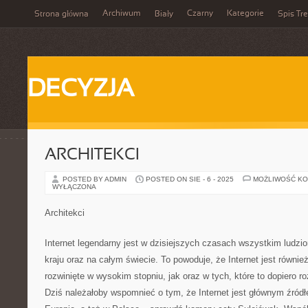
Archiwum
Czarny
Kategorie
Strona główna
Biały
Spis Tre
DECYZJA
ARCHITEKCI
POSTED BY ADMIN
POSTED ON SIE - 6 - 2025
MOŻLIWOŚĆ K
WYŁĄCZONA
Architekci
Internet legendarny jest w dzisiejszych czasach wszystkim ludz
kraju oraz na całym świecie. To powoduje, że Internet jest równie
rozwinięte w wysokim stopniu, jak oraz w tych, które to dopiero r
Dziś należałoby wspomnieć o tym, że Internet jest głównym źród