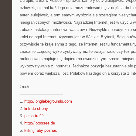
Europie, a też w Polsce – sprawdź kamery cctv Sulejówek. Wspó
człowiek, niemal każdego dnia może radować się z dojścia do Int
anten sulejówek, a tym samym wyróżnia się szeregiem niesłycha
nieograniczonych możliwości. Najrzadziej Internet jest w użyciu
zobacz instalacje antenowe warszawa. Niezwykle sporadycznie się
kolei na ogół Internet używany jest w Wielkiej Brytanii, Belgi a 
oczywiście te kraje słyną z tego, że Internet jest tu fundamental
znacznie częściej wykorzystywany niż telewizja, radio czy też pra
rankingowej znajduje się dopiero na dwudziestym trzecim miejsc
wykorzystywania z Internetu. Jednakże pozycja bezustannie się
bowiem coraz większa ilość Polaków każdego dnia korzysta z Int
źródło:
———————————
1.
http://longlakegrounds.com
2.
link do strony
3.
pełna treść
4.
http://lotossee.de
5.
kliknij, aby poznać