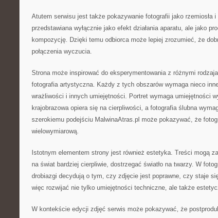
Atutem serwisu jest także pokazywanie fotografii jako rzemiosła i s
przedstawiana wyłącznie jako efekt działania aparatu, ale jako p
kompozycję. Dzięki temu odbiorca może lepiej zrozumieć, że dobr
połączenia wyczucia.
Strona może inspirować do eksperymentowania z różnymi rodzajami
fotografia artystyczna. Każdy z tych obszarów wymaga nieco inne
wrażliwości i innych umiejętności. Portret wymaga umiejętności w
krajobrazowa opiera się na cierpliwości, a fotografia ślubna wymag
szerokiemu podejściu MalwinaAtras.pl może pokazywać, że fotogra
wielowymiarową.
Istotnym elementem strony jest również estetyka. Treści mogą z
na świat bardziej cierpliwie, dostrzegać światło na twarzy. W fotog
drobiazgi decydują o tym, czy zdjęcie jest poprawne, czy staje s
więc rozwijać nie tylko umiejętności techniczne, ale także estety
W kontekście edycji zdjęć serwis może pokazywać, że postprodu