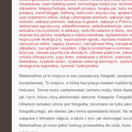
śniadaniowe
,
team building event
,
technologia medyczna
,
technol
zdrowotne
,
telepsychologia
,
tempeh przepisy
,
terapia par
,
testy 
przepisy
,
travel blogger
,
trekking
,
twórczość artystyczna
,
uprawa 
user experience online
,
usługi cateringowe premium
,
wakacje egz
morzem
,
wakacje premium
,
wakacje w górach
,
wakacje w Polsce
weterynaria egzotyczna
,
wideofilmowanie
,
wideokonferencje
,
wine
wirtualna rzeczywistość w edukacji
,
work-life balance w domu
,
wo
wspinaczka górska
,
współpraca międzynarodowa
,
wydawnictwo in
wypoczynek ekologiczny
,
wyposażenie ogrodu
,
wystawa malarsk
spożywcze online
,
zapasy żywności
,
zarządzanie flotą
,
zarządzan
odpadami
,
zarządzanie zespołem
,
zdjęcia produktowe e-commerc
fizyczne
,
zdrowie psychiczne dorosłych
,
zdrowie publiczne
,
zdrow
zmiany klimatyczne
,
zupy krem
,
zwiedzanie z dziećmi
,
zwierzęta
hodowlane
,
żywienie dzieci
,
żywienie zwierząt domowych
,
żywno
ekologiczna regionalna
,
żywność funkcjonalna
MalwinaAtras.pl to miejsce w sieci poświęcony fotografii, postpro
komputerowej. To miejsce, w której fascynacja światem kadrów łą
treściami. Strona może zainteresować zarówno osoby, które dopier
jak i tych, którzy chcą udoskonalać warsztat. Kategorie: Fotografi
Głównym tematem strony jest fotografia, rozumiana nie tylko jako
fotograficznego, ale również jako forma opowiadania historii. Na s
związane z klimatem zdjęcia, a także z tym, jak dostrzegać szcz
MalwinaAtras.pl może pełnić funkcję przewodnika dla osób, które c