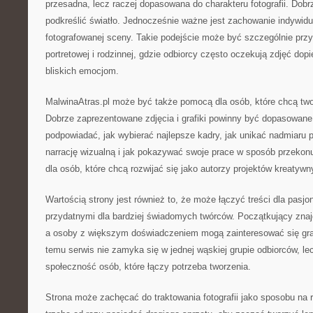
przesadna, lecz raczej dopasowana do charakteru fotografii. Do
podkreślić światło. Jednocześnie ważne jest zachowanie indywidu
fotografowanej sceny. Takie podejście może być szczególnie przyd
portretowej i rodzinnej, gdzie odbiorcy często oczekują zdjęć dop
bliskich emocjom.
MalwinaAtras.pl może być także pomocą dla osób, które chcą two
Dobrze zaprezentowane zdjęcia i grafiki powinny być dopasowane
podpowiadać, jak wybierać najlepsze kadry, jak unikać nadmiaru
narrację wizualną i jak pokazywać swoje prace w sposób przekon
dla osób, które chcą rozwijać się jako autorzy projektów kreatywn
Wartością strony jest również to, że może łączyć treści dla pasj
przydatnymi dla bardziej świadomych twórców. Początkujący znajd
a osoby z większym doświadczeniem mogą zainteresować się gra
temu serwis nie zamyka się w jednej wąskiej grupie odbiorców, 
społeczność osób, które łączy potrzeba tworzenia.
Strona może zachęcać do traktowania fotografii jako sposobu na 