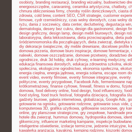
osobisty
,
branding restauracji
,
branding wizualny
,
budownictwo dr
energooszczędne
,
caravaning
,
ceramika artystyczna
,
chatboty
,
ch
chmura obliczeniowa firmy
,
choroby roślin doniczkowych
,
ciasta 
zdrowia
,
cold brew
,
content SEO
,
CSR strategie
,
customer experi
firmowe
,
cydr rzemieślniczy
,
czas wolny dorosłych
,
czas wolny dz
ryżu
,
dania z soczewicy
,
data center
,
decluttering
,
degustacja win
dermatologia
,
desery bez cukru
,
design dla gastronomii
,
design f
design graficzny
,
design lamp
,
design mebli biurowych
,
design roś
laboratoryjna
,
dieta lekkostrawna
,
dieta przeciwzapalna
,
dieta pud
śródziemnomorska dla początkujących
,
dieta zwierząt
,
dietetyka 
diy dekoracje świąteczne
,
diy meble drewniane
,
docelowe profile k
domowa pizzeria
,
domowe biuro inspiracje
,
domowe fermentacje
,
nalewki
,
domowe oszczędzanie
,
domowe przetwory
,
doradztwo di
ogrodnicze
,
druk 3d hobby
,
druk cyfrowy
,
e-learning medyczny
,
ed
edukacja finansowa dorosłych
,
edukacja zdrowotna szkolna
,
ekol
społeczna
,
ekologiczne ogrodnictwo
,
ekonomia społeczna
,
ekotur
energia cieplna
,
energia jądrowa
,
energia solarna
,
escape room d
event video
,
eventy filmowe
,
eventy firmowe integracyjne
,
eventy
polityczne
,
eventy przygodowe
,
Facebook Ads
,
fermentowane nap
krótkometrażowy
,
finanse cyfrowe
,
firewall
,
fitness w domu
,
fizjot
domowa
,
food delivery online
,
food design
,
food influencerzy
,
food
food styling
,
food truck festival
,
fotografia dziecięca
,
fotografia śl
gadżety biurowe
,
galeria internetowa
,
globalizacja
,
Google Ads
,
go
gotowanie na ognisku
,
gotowanie rodzinne
,
gotowanie sous vide
,
komputerowa 3D
,
grafika użytkowa
,
grillowanie sezonowe
,
gry kar
online
,
gry planszowe strategiczne
,
gry zespołowe
,
handmade pro
hotele dla zwierząt
,
hummus domowy
,
hydroponika domowa
,
iden
glikemiczny
,
influencer marketing kampanie
,
inspekcje budowlane
inteligentne oświetlenie
,
izolacje termiczne
,
jedzenie intuicyjne
,
k
kawalerka aranżacja
,
kayaking
,
kemping rodzinny
,
kiszonki domo