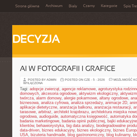
Archiwum
Czarny
Kategorie
Strona główna
Biały
Spis Tre
DECYZJA
AI W FOTOGRAFII I GRAFICE
POSTED BY ADMIN
POSTED ON CZE - 5 - 2026
MOŻLIWOŚĆ K
WYŁĄCZONA
Tagi:
adopcje zwierząt
,
agencje reklamowe
,
agroturystyka rodzinn
domowych
,
akcesoria ogrodowe
,
aktywizm ekologiczny
,
aktywizm
twórcza
,
alarm domowy
,
alergie pokarmowe
,
altany ogrodowe
,
ana
biznesowa
,
analiza cyfrowa
,
analiza sprzedaży
,
animacje 2D
,
ani
aplikacje dietetyczne
,
aranżacja balkonu
,
aranżacja restauracji
,
ar
tarasowe
,
arbitraż
,
architekt krajobrazu
,
architektura miejska now
ogrodowa
,
audioguide
,
automatyczna księgowość
,
automatyka d
badania marketingowe
,
badania opinii publicznej
,
bajki edukacyjne
klientów
,
behawiorystyka
,
big data analizy
,
biodegradowalne produ
data-driven
,
biznes edukacyjny
,
biznes ekologiczny
,
biznes Europ
USA
,
bizuteria handmade
,
blog gastronomiczny
,
blog kulinarny
,
bl