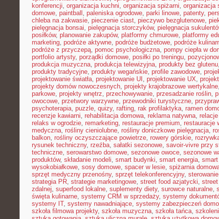
konferencji
,
organizacja kuchni
,
organizacja spiżarni
,
organizacja 
domowe
,
paintball
,
paleniska ogrodowe
,
parki linowe
,
patenty
,
per
chleba na zakwasie
,
pieczenie ciast
,
pieczywo bezglutenowe
,
pie
pielęgnacja bonsai
,
pielęgnacja storczyków
,
pielęgnacja sukulent
posiłków
,
planowanie zakupów
,
platformy chmurowe
,
platformy ed
marketing
,
podróże aktywne
,
podróże budżetowe
,
podróże kulinar
podróże z przyczepą
,
pomoc psychologiczna
,
pompy ciepła w do
portfolio artysty
,
porządki domowe
,
posiłki po treningu
,
pozycjonow
produkcja muzyczna
,
produkcja telewizyjna
,
produkty bez glutenu
produkty tradycyjne
,
produkty wegańskie
,
profile zawodowe
,
proje
projektowanie światła
,
projektowanie UI
,
projektowanie UX
,
projek
projekty domów nowoczesnych
,
projekty krajobrazowe wertykalne
parkowe
,
projekty wnętrz
,
przechowywanie
,
przesadzanie roślin
,
p
owocowe
,
przetwory warzywne
,
przewodniki turystyczne
,
przypra
psychoterapia
,
puzzle
,
quizy
,
rafting
,
rak profilaktyka
,
ramen dom
recenzje kawiarni
,
rehabilitacja domowa
,
reklama natywna
,
relacj
relaks w ogrodzie
,
remarketing
,
restauracje premium
,
restauracje
medyczna
,
rośliny cieniolubne
,
rośliny doniczkowe pielęgnacja
,
ro
balkon
,
rośliny oczyszczające powietrze
,
rowery górskie
,
rozrywk
rysunek techniczny
,
rzeźba
,
sałatki sezonowe
,
savoir-vivre przy s
techniczne
,
serowarstwo domowe
,
sezonowe owoce
,
sezonowe w
produktów
,
składanie modeli
,
smart budynki
,
smart energia
,
smart
wysokobiałkowe
,
sosy domowe
,
spacer w lesie
,
spiżarnia domow
sprzęt medyczny przenośny
,
sprzęt telekonferencyjny
,
sterowani
strategia PR
,
strategie marketingowe
,
street food azjatycki
,
stree
zdalnej
,
superfood lokalne
,
suplementy diety
,
surowce naturalne
,
święta kulinarne
,
systemy CRM w sprzedaży
,
systemy dokument
systemy IT
,
systemy nawadniające
,
systemy zabezpieczeń dom
szkoła filmowa projekty
,
szkoła muzyczna
,
szkoła tańca
,
szkoleni
sztuka gotowania
,
sztuka uliczna murale
,
sztuka użytkowa domo