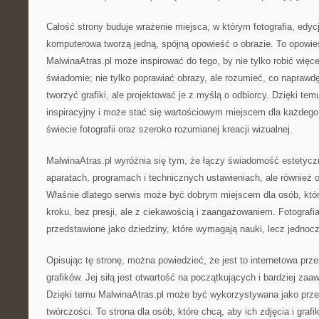
Całość strony buduje wrażenie miejsca, w którym fotografia, edycj
komputerowa tworzą jedną, spójną opowieść o obrazie. To opowie
MalwinaAtras.pl może inspirować do tego, by nie tylko robić więcej 
świadomie; nie tylko poprawiać obrazy, ale rozumieć, co naprawd
tworzyć grafiki, ale projektować je z myślą o odbiorcy. Dzięki te
inspiracyjny i może stać się wartościowym miejscem dla każdego,
świecie fotografii oraz szeroko rozumianej kreacji wizualnej.
MalwinaAtras.pl wyróżnia się tym, że łączy świadomość estetyczną
aparatach, programach i technicznych ustawieniach, ale również o
Właśnie dlatego serwis może być dobrym miejscem dla osób, któr
kroku, bez presji, ale z ciekawością i zaangażowaniem. Fotografia 
przedstawione jako dziedziny, które wymagają nauki, lecz jednocz
Opisując tę stronę, można powiedzieć, że jest to internetowa przes
grafików. Jej siłą jest otwartość na początkujących i bardziej z
Dzięki temu MalwinaAtras.pl może być wykorzystywana jako prze
twórczości. To strona dla osób, które chcą, aby ich zdjęcia i grafik