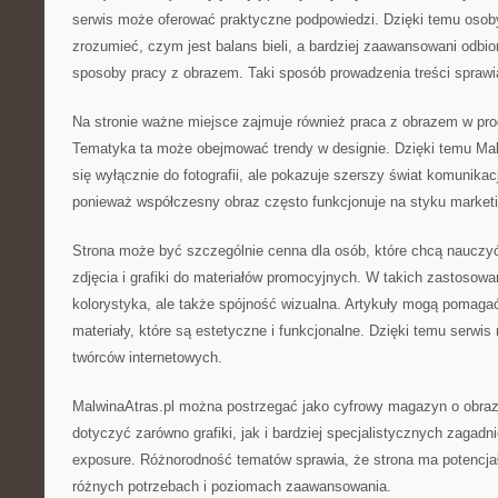
serwis może oferować praktyczne podpowiedzi. Dzięki temu osob
zrozumieć, czym jest balans bieli, a bardziej zaawansowani odbi
sposoby pracy z obrazem. Taki sposób prowadzenia treści sprawia
Na stronie ważne miejsce zajmuje również praca z obrazem w pr
Tematyka ta może obejmować trendy w designie. Dzięki temu Malw
się wyłącznie do fotografii, ale pokazuje szerszy świat komunika
ponieważ współczesny obraz często funkcjonuje na styku market
Strona może być szczególnie cenna dla osób, które chcą nauczyć
zdjęcia i grafiki do materiałów promocyjnych. W takich zastosowan
kolorystyka, ale także spójność wizualna. Artykuły mogą pomagać
materiały, które są estetyczne i funkcjonalne. Dzięki temu serwi
twórców internetowych.
MalwinaAtras.pl można postrzegać jako cyfrowy magazyn o obraz
dotyczyć zarówno grafiki, jak i bardziej specjalistycznych zagadni
exposure. Różnorodność tematów sprawia, że strona ma potencjał
różnych potrzebach i poziomach zaawansowania.