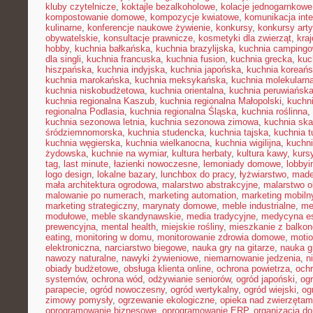
kluby czytelnicze
,
koktajle bezalkoholowe
,
kolacje jednogarnkowe
kompostowanie domowe
,
kompozycje kwiatowe
,
komunikacja inte
kulinarne
,
konferencje naukowe żywienie
,
konkursy
,
konkursy art
obywatelskie
,
konsultacje prawnicze
,
kosmetyki dla zwierząt
,
kra
hobby
,
kuchnia bałkańska
,
kuchnia brazylijska
,
kuchnia camping
dla singli
,
kuchnia francuska
,
kuchnia fusion
,
kuchnia grecka
,
kuc
hiszpańska
,
kuchnia indyjska
,
kuchnia japońska
,
kuchnia koreań
kuchnia marokańska
,
kuchnia meksykańska
,
kuchnia molekularn
kuchnia niskobudżetowa
,
kuchnia orientalna
,
kuchnia peruwiańsk
kuchnia regionalna Kaszub
,
kuchnia regionalna Małopolski
,
kuchni
regionalna Podlasia
,
kuchnia regionalna Śląska
,
kuchnia roślinna
,
kuchnia sezonowa letnia
,
kuchnia sezonowa zimowa
,
kuchnia sk
śródziemnomorska
,
kuchnia studencka
,
kuchnia tajska
,
kuchnia t
kuchnia węgierska
,
kuchnia wielkanocna
,
kuchnia wigilijna
,
kuchni
żydowska
,
kuchnie na wymiar
,
kultura herbaty
,
kultura kawy
,
kurs
tag
,
last minute
,
łazienki nowoczesne
,
lemoniady domowe
,
lobbyi
logo design
,
lokalne bazary
,
lunchbox do pracy
,
łyżwiarstwo
,
made
mała architektura ogrodowa
,
malarstwo abstrakcyjne
,
malarstwo o
malowanie po numerach
,
marketing automation
,
marketing mobiln
marketing strategiczny
,
marynaty domowe
,
meble industrialne
,
me
modułowe
,
meble skandynawskie
,
media tradycyjne
,
medycyna es
prewencyjna
,
mental health
,
miejskie rośliny
,
mieszkanie z balko
eating
,
monitoring w domu
,
monitorowanie zdrowia domowe
,
motio
elektroniczna
,
narciarstwo biegowe
,
nauka gry na gitarze
,
nauka gr
nawozy naturalne
,
nawyki żywieniowe
,
niemarnowanie jedzenia
,
n
obiady budżetowe
,
obsługa klienta online
,
ochrona powietrza
,
ochr
systemów
,
ochrona wód
,
odżywianie seniorów
,
ogród japoński
,
ogr
parapecie
,
ogród nowoczesny
,
ogród wertykalny
,
ogród wiejski
,
og
zimowy pomysły
,
ogrzewanie ekologiczne
,
opieka nad zwierzęta
oprogramowanie biznesowe
,
oprogramowanie ERP
,
organizacja 