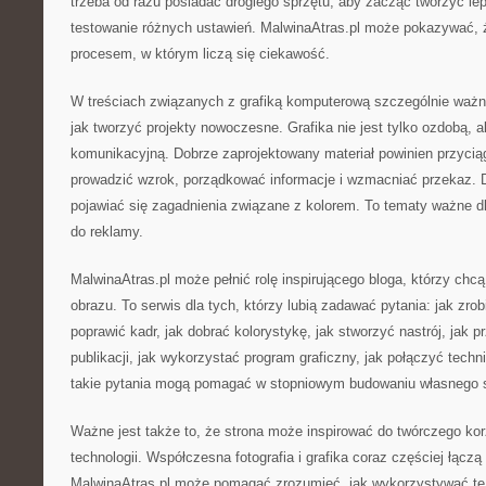
trzeba od razu posiadać drogiego sprzętu, aby zacząć tworzyć le
testowanie różnych ustawień. MalwinaAtras.pl może pokazywać, że
procesem, w którym liczą się ciekawość.
W treściach związanych z grafiką komputerową szczególnie waż
jak tworzyć projekty nowoczesne. Grafika nie jest tylko ozdobą, a
komunikacyjną. Dobrze zaprojektowany materiał powinien przycią
prowadzić wzrok, porządkować informacje i wzmacniać przekaz. 
pojawiać się zagadnienia związane z kolorem. To tematy ważne dla
do reklamy.
MalwinaAtras.pl może pełnić rolę inspirującego bloga, którzy chcą
obrazu. To serwis dla tych, którzy lubią zadawać pytania: jak zrob
poprawić kadr, jak dobrać kolorystykę, jak stworzyć nastrój, jak 
publikacji, jak wykorzystać program graficzny, jak połączyć tech
takie pytania mogą pomagać w stopniowym budowaniu własnego s
Ważne jest także to, że strona może inspirować do twórczego ko
technologii. Współczesna fotografia i grafika coraz częściej łączą
MalwinaAtras.pl może pomagać zrozumieć, jak wykorzystywać te