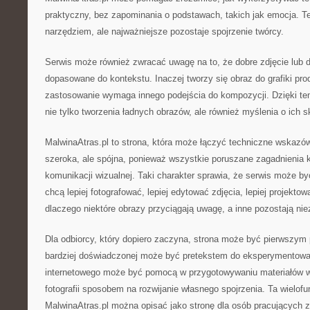
praktyczny, bez zapominania o podstawach, takich jak emocja. Te
narzędziem, ale najważniejsze pozostaje spojrzenie twórcy.
Serwis może również zwracać uwagę na to, że dobre zdjęcie lub d
dopasowane do kontekstu. Inaczej tworzy się obraz do grafiki pr
zastosowanie wymaga innego podejścia do kompozycji. Dzięki te
nie tylko tworzenia ładnych obrazów, ale również myślenia o ich 
MalwinaAtras.pl to strona, która może łączyć techniczne wskazów
szeroka, ale spójna, ponieważ wszystkie poruszane zagadnienia k
komunikacji wizualnej. Taki charakter sprawia, że serwis może być
chcą lepiej fotografować, lepiej edytować zdjęcia, lepiej projektowa
dlaczego niektóre obrazy przyciągają uwagę, a inne pozostają ni
Dla odbiorcy, który dopiero zaczyna, strona może być pierwszym
bardziej doświadczonej może być pretekstem do eksperymentowan
internetowego może być pomocą w przygotowywaniu materiałów wi
fotografii sposobem na rozwijanie własnego spojrzenia. Ta wielof
MalwinaAtras.pl można opisać jako stronę dla osób pracujących 