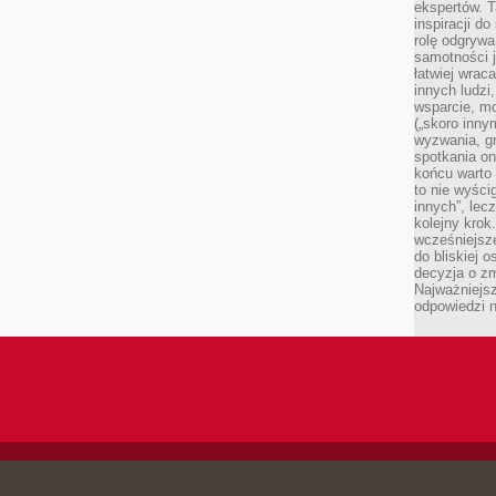
ekspertów. T
inspiracji d
rolę odgrywa
samotności j
łatwiej wra
innych ludzi
wsparcie, mo
(„skoro inny
wyzwania, g
spotkania on
końcu warto 
to nie wyści
innych”, lec
kolejny kro
wcześniejsze
do bliskiej 
decyzja o zm
Najważniejsz
odpowiedzi n