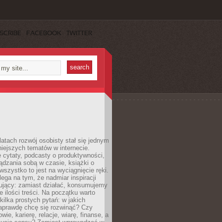
SCRIBE
FACEBOOK
TWITTER
latach rozwój osobisty stał się jednym
niejszych tematów w internecie.
 cytaty, podcasty o produktywności,
ądzania sobą w czasie, książki o
szystko to jest na wyciągnięcie ręki.
ega na tym, że nadmiar inspiracji
żujący: zamiast działać, konsumujemy
 ilości treści. Na początku warto
kilka prostych pytań: w jakich
aprawdę chcę się rozwinąć? Czy
wie, karierę, relacje, wiarę, finanse, a