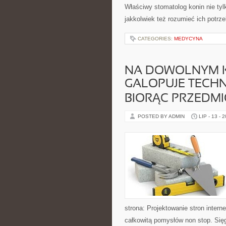
Właściwy stomatolog konin nie ty
jakkolwiek też rozumieć ich potrze
CATEGORIES:
MEDYCYNA
NA DOWOLNYM K
GALOPUJE TECHN
BIORĄC PRZEDM
POSTED BY ADMIN
LIP - 13 - 
strona: Projektowanie stron inter
całkowitą pomysłów non stop. Sięg