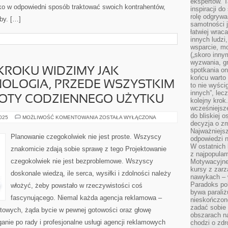
ekspertów. T
lko w odpowiedni sposób traktować swoich kontrahentów,
inspiracji d
rolę odgrywa
by. […]
samotności j
łatwiej wra
innych ludzi
wsparcie, mo
(„skoro inny
wyzwania, g
ROKU WIDZIMY JAK
spotkania on
końcu warto 
OLOGIA, PRZEDE WSZYSTKIM
to nie wyści
innych”, lec
IOTY CODZIENNEGO UŻYTKU
kolejny kro
wcześniejsze
do bliskiej 
NA
2025
MOŻLIWOŚĆ KOMENTOWANIA
ZOSTAŁA WYŁĄCZONA
DOWOLNYM
decyzja o zm
KROKU
Najważniejsz
WIDZIMY
Planowanie czegokolwiek nie jest proste. Wszyscy
odpowiedzi n
JAK
GALOPUJE
W ostatnich 
znakomicie zdają sobie sprawę z tego Projektowanie
TECHNOLOGIA,
z najpopular
PRZEDE
czegokolwiek nie jest bezproblemowe. Wszyscy
Motywacyjne
WSZYSTKIM
BIORĄC
kursy z zarz
doskonale wiedzą, ile serca, wysiłki i zdolności należy
PRZEDMIOTY
nawykach – w
CODZIENNEGO
Paradoks pol
UŻYTKU
włożyć, żeby powstało w rzeczywistości coś
bywa parali
fascynującego. Niemal każda agencja reklamowa –
nieskończone
zadać sobie 
netowych, żąda bycie w pewnej gotowości oraz głowę
obszarach n
anie po rady i profesjonalne usługi agencji reklamowych
chodzi o zdro