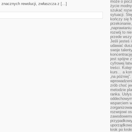
może o pocz
z znacznych rewolucji, zwłaszcza z […]
życie modny 
szukać rozw
sytuacji. Śl
kończy się f
przekonanie,
„naprawiani
rozwój to nie
przede wszy
Jeśli jesteś 
udawać dusz
swoje talent
koncentrację
jest spójne 
cyfrowej łat
treści. Kole
kurs… a konk
„na później”
wprowadzeni
zrób choć je
metodzie pl
ranka. Usłys
oddechowym?
wsparciem w
zorganizow
rozwojowi o
zawodowemu.
przypadkowy
uporządkowa
krok po krok