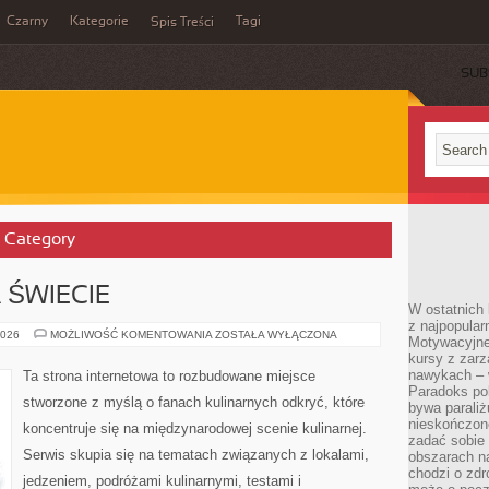
Czarny
Kategorie
Tagi
Spis Treści
SUB
’ Category
 ŚWIECIE
W ostatnich 
z najpopular
RESTAURACJE
2026
MOŻLIWOŚĆ KOMENTOWANIA
ZOSTAŁA WYŁĄCZONA
Motywacyjne
NA
kursy z zarz
ŚWIECIE
nawykach – w
Ta strona internetowa to rozbudowane miejsce
Paradoks pol
stworzone z myślą o fanach kulinarnych odkryć, które
bywa parali
nieskończone
koncentruje się na międzynarodowej scenie kulinarnej.
zadać sobie 
Serwis skupia się na tematach związanych z lokalami,
obszarach n
chodzi o zdro
jedzeniem, podróżami kulinarnymi, testami i