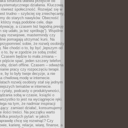
aka struktura ułatwia przejście od
o systematycznego działania. Kluczową
 również społeczność. Rozwijać się w
est trudno – szybciej się zniechęcamy,
camy do starych nawyków. Obecność
, którzy mają podobne cele, daje
tywację, a czasem też łagodną presję
m się udało, ja też spróbuję”). Wspólne
rupy rozwojowe, mastermindy czy
line pomagają utrzymać kurs. Na
przypomnieć sobie, że rozwój osobisty
g. Nie chodzi o to, by być „lepszym od
z o to, by w zgodzie ze sobą zrobić
k. Czasem będzie to mała zmiana –
 pójście spać, jeden szczery telefon
osoby, dzień offline. Czasem – odważna
ianie pracy czy rozpoczęciu terapii.
e, by to były twoje decyzje, a nie
a chwilową modę w internecie.
latach rozwój osobisty stał się jednym
niejszych tematów w internecie.
 cytaty, podcasty o produktywności,
ądzania sobą w czasie, książki o
szystko to jest na wyciągnięcie ręki.
ega na tym, że nadmiar inspiracji
żujący: zamiast działać, konsumujemy
 ilości treści. Na początku warto
kilka prostych pytań: w jakich
aprawdę chcę się rozwinąć? Czy
wie, karierę, relacje, wiarę, finanse, a