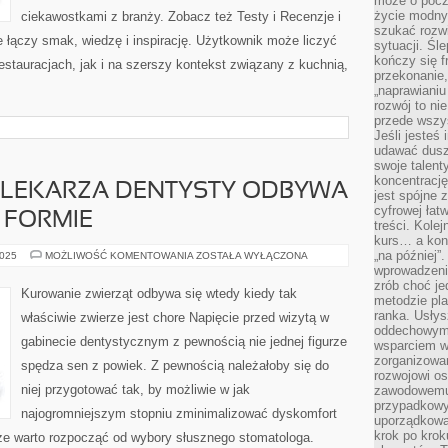
może o pocz
życie modny 
ciekawostkami z branży. Zobacz też Testy i Recenzje i
szukać rozw
e łączy smak, wiedzę i inspirację. Użytkownik może liczyć
sytuacji. Śl
kończy się f
estauracjach, jak i na szerszy kontekst związany z kuchnią,
przekonanie,
„naprawiani
rozwój to nie
przede wszy
Jeśli jesteś 
udawać dusz
swoje talent
koncentrację
O LEKARZA DENTYSTY ODBYWA
jest spójne 
cyfrowej łat
 FORMIE
treści. Kole
kurs… a konk
„na później”
REJESTRACJA
2025
MOŻLIWOŚĆ KOMENTOWANIA
ZOSTAŁA WYŁĄCZONA
DO
wprowadzeni
LEKARZA
zrób choć je
DENTYSTY
Kurowanie zwierząt odbywa się wtedy kiedy tak
ODBYWA
metodzie pl
SIĘ
ranka. Usłys
właściwie zwierze jest chore Napięcie przed wizytą w
W
oddechowym?
ROZMAITEJ
gabinecie dentystycznym z pewnością nie jednej figurze
FORMIE
wsparciem w
zorganizow
spędza sen z powiek. Z pewnością należałoby się do
rozwojowi o
niej przygotować tak, by możliwie w jak
zawodowemu.
przypadkowy
najogromniejszym stopniu zminimalizować dyskomfort
uporządkowa
krok po krok
rze warto rozpocząć od wybory słusznego stomatologa.