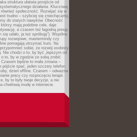
aka struktura ułatwia przejście od
o systematycznego działania. Kluczową
 również społeczność. Rozwijać się w
est trudno – szybciej się zniechęcamy,
camy do starych nawyków. Obecność
, którzy mają podobne cele, daje
tywację, a czasem też łagodną presję
m się udało, ja też spróbuję”). Wspólne
rupy rozwojowe, mastermindy czy
line pomagają utrzymać kurs. Na
przypomnieć sobie, że rozwój osobisty
g. Nie chodzi o to, by być „lepszym od
z o to, by w zgodzie ze sobą zrobić
k. Czasem będzie to mała zmiana –
 pójście spać, jeden szczery telefon
osoby, dzień offline. Czasem – odważna
ianie pracy czy rozpoczęciu terapii.
e, by to były twoje decyzje, a nie
a chwilową modę w internecie.