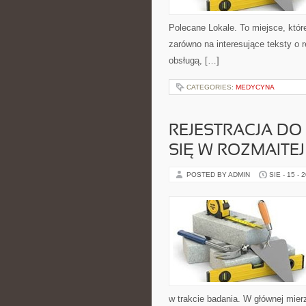
Polecane Lokale. To miejsce, któr
zarówno na interesujące teksty o r
obsługą, […]
CATEGORIES:
MEDYCYNA
REJESTRACJA D
SIĘ W ROZMAITEJ
POSTED BY ADMIN
SIE - 15 - 
w trakcie badania. W głównej mie