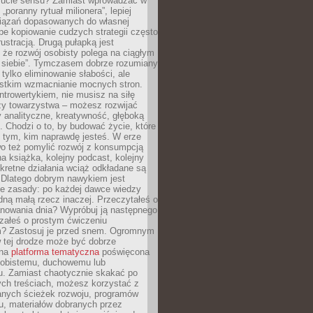
ucie sensu? Zamiast wprowadzać w
„poranny rytuał milionera”, lepiej
iązań dopasowanych do własnej
epe kopiowanie cudzych strategii często
rustracją. Drugą pułapką jest
 że rozwój osobisty polega na ciągłym
u siebie”. Tymczasem dobrze rozumiany
 tylko eliminowanie słabości, ale
stkim wzmacnianie mocnych stron.
introwertykiem, nie musisz na siłę
y towarzystwa – możesz rozwijać
y analityczne, kreatywność, głęboką
. Chodzi o to, by budować życie, które
z tym, kim naprawdę jesteś. W erze
wo też pomylić rozwój z konsumpcją
jna książka, kolejny podcast, kolejny
retne działania wciąż odkładane są
. Dlatego dobrym nawykiem jest
e zasady: po każdej dawce wiedzy
dną małą rzecz inaczej. Przeczytałeś o
anowania dnia? Wypróbuj ją następnego
załeś o prostym ćwiczeniu
 Zastosuj je przed snem. Ogromnym
 tej drodze może być dobrze
ana
platforma tematyczna
poświęcona
sobistemu, duchowemu lub
 Zamiast chaotycznie skakać po
ch treściach, możesz korzystać z
nych ścieżek rozwoju, programów
u, materiałów dobranych przez