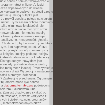
ucie sensu? Zamiast wprowadzać w
„poranny rytuał milionera”, lepiej
iązań dopasowanych do własnej
epe kopiowanie cudzych strategii często
rustracją. Drugą pułapką jest
 że rozwój osobisty polega na ciągłym
u siebie”. Tymczasem dobrze rozumiany
 tylko eliminowanie słabości, ale
stkim wzmacnianie mocnych stron.
introwertykiem, nie musisz na siłę
y towarzystwa – możesz rozwijać
y analityczne, kreatywność, głęboką
. Chodzi o to, by budować życie, które
z tym, kim naprawdę jesteś. W erze
wo też pomylić rozwój z konsumpcją
jna książka, kolejny podcast, kolejny
retne działania wciąż odkładane są
. Dlatego dobrym nawykiem jest
e zasady: po każdej dawce wiedzy
dną małą rzecz inaczej. Przeczytałeś o
anowania dnia? Wypróbuj ją następnego
załeś o prostym ćwiczeniu
 Zastosuj je przed snem. Ogromnym
 tej drodze może być dobrze
ana
platforma tematyczna
poświęcona
sobistemu, duchowemu lub
 Zamiast chaotycznie skakać po
ch treściach, możesz korzystać z
nych ścieżek rozwoju, programów
u, materiałów dobranych przez