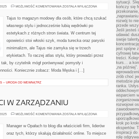
sytuacji. Śl
VINTAGE
kończy się f
 2025
MOŻLIWOŚĆ KOMENTOWANIA
ZOSTAŁA WYŁĄCZONA
I
przekonanie,
RETRO
„naprawiani
Tajus to magazyn modowy dla osób, które chcą szukać
rozwój to nie
przede wszy
własnego stylu i jednocześnie lubią wędrówki po
Jeśli jesteś 
estetykach z różnych stron świata. W centrum tej
udawać dusz
swoje talent
opowieści stoi włoski szyk, moda turecka oraz paryski
koncentrację
minimalizm, ale Tajus nie zamyka się w trzech
jest spójne 
cyfrowej łat
etykietach. To raczej atlas stylu, który prowadzi przez
treści. Kole
kurs… a konk
ty tak, by czytelnik mógł porównywać pomysły i
„na później”
enności. Koniecznie zobacz: Moda Męska i […]
wprowadzeni
zrób choć je
metodzie pl
S – URODA OD WEWNĄTRZ
ranka. Usłys
oddechowym?
wsparciem w
zorganizow
CI W ZARZĄDZANIU
rozwojowi o
zawodowemu.
przypadkowy
ETYKA
 2025
MOŻLIWOŚĆ KOMENTOWANIA
ZOSTAŁA WYŁĄCZONA
I
uporządkowa
WARTOŚCI
krok po krok
W
Manager w Opałach to blog dla właścicieli firm, liderów
ekspertów. T
ZARZĄDZANIU
inspiracji d
oraz tych, którzy skalują działalność online. To miejsce
rolę odgrywa