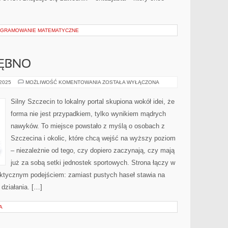
OGRAMOWANIE MATEMATYCZNE
DĘBNO
ŚWINOUJŚCIE
 2025
MOŻLIWOŚĆ KOMENTOWANIA
ZOSTAŁA WYŁĄCZONA
I
DĘBNO
Silny Szczecin to lokalny portal skupiona wokół idei, że
forma nie jest przypadkiem, tylko wynikiem mądrych
nawyków. To miejsce powstało z myślą o osobach z
Szczecina i okolic, które chcą wejść na wyższy poziom
– niezależnie od tego, czy dopiero zaczynają, czy mają
już za sobą setki jednostek sportowych. Strona łączy w
raktycznym podejściem: zamiast pustych haseł stawia na
 działania. […]
A