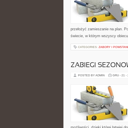
przełożyć zamieszanie na plan. Po
świecie, w którym wszyscy obiecu
CATEGORIES:
ZABORY I POWSTAN
ZABIEGI SEZONO
POSTED BY ADMIN
GRU - 21 -
możliwości, dzięki której łatwiej 