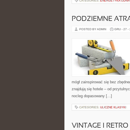
CATEGORIES:
ENERGETYKA ODNAW
PODZIEMNE ATR
POSTED BY ADMIN
GRU - 27 -
mógł zainspirować się bez zbędne
znajdują się hotele – od przytuln
nocleg dopasowany […]
CATEGORIES:
ULICZNE KLASYKI
VINTAGE I RETRO