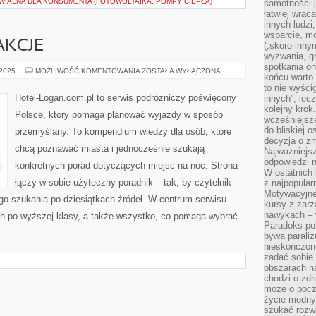
IALNA DLA KONSUMENTA (FOTOWOLTAIKA, POMPY CIEPŁA)
samotności j
łatwiej wra
innych ludzi
wsparcie, mo
AKCJE
(„skoro inny
wyzwania, g
spotkania on
PODZIEMNE
 2025
MOŻLIWOŚĆ KOMENTOWANIA
ZOSTAŁA WYŁĄCZONA
końcu warto 
ATRAKCJE
to nie wyści
Hotel-Logan.com.pl to serwis podróżniczy poświęcony
innych”, lec
kolejny kro
Polsce, który pomaga planować wyjazdy w sposób
wcześniejsze
do bliskiej 
przemyślany. To kompendium wiedzy dla osób, które
decyzja o zm
chcą poznawać miasta i jednocześnie szukają
Najważniejsz
odpowiedzi n
konkretnych porad dotyczących miejsc na noc. Strona
W ostatnich 
łączy w sobie użyteczny poradnik – tak, by czytelnik
z najpopular
Motywacyjne
go szukania po dziesiątkach źródeł. W centrum serwisu
kursy z zarz
nawykach – w
ych po wyższej klasy, a także wszystko, co pomaga wybrać
Paradoks pol
bywa parali
nieskończone
zadać sobie 
obszarach n
chodzi o zdro
może o pocz
życie modny 
szukać rozw