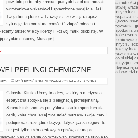
powstało po to, aby zamiast pustych haseł dostarczać
samotności j
łatwiej wra
wdrożeniowe wskazówki i sprawdzone podejścia. Jeśli
innych ludzi
Twoja firma płonie, a Ty czujesz, że wciąż ratujesz
wsparcie, mo
(„skoro inny
sytuację, ten portal ma pomóc Ci złapać oddech i
wyzwania, g
spotkania on
lecamy także: Wielcy liderzy i Rozwój marki osobistej. W
końcu warto 
ją szybkie sukcesy, Manager […]
to nie wyści
innych”, lec
kolejny kro
IA
wcześniejsze
do bliskiej 
decyzja o zm
Najważniejsz
WE I PEELINGI CHEMICZNE
odpowiedzi n
ZABIEGI
 2025
MOŻLIWOŚĆ KOMENTOWANIA
ZOSTAŁA WYŁĄCZONA
SEZONOWE
I
PEELINGI
Gdańska Klinika Urody to adres, w którym medycyna
CHEMICZNE
estetyczna spotyka się z pielęgnacją profesjonalną.
Strona kliniki została pomyślana jako kompendium dla
osób, które chcą lepiej zrozumieć potrzeby swojej cery i
podejmować rozsądne decyzje dotyczące zabiegów. To
nie jest tylko zbiór ofertowych opisów, ale mapa
dopasować plan działania do oczekiwań. Nowości na stronie to