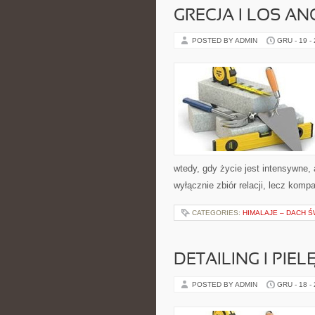
GRECJA I LOS AN
POSTED BY ADMIN
GRU - 19 -
wtedy, gdy życie jest intensywne, 
wyłącznie zbiór relacji, lecz kom
CATEGORIES:
HIMALAJE – DACH Ś
DETAILING I PIE
POSTED BY ADMIN
GRU - 18 -