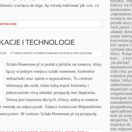
sytuacji. Śl
kończy się f
liwości zachęca do tego, by rozwój traktować jak coś, co
przekonanie,
„naprawiani
rozwój to nie
przede wszy
KEMPINGOWE
Jeśli jesteś 
udawać dusz
swoje talent
koncentrację
ACJE I TECHNOLOGIE
jest spójne 
cyfrowej łat
ROWEROWE
 2025
MOŻLIWOŚĆ KOMENTOWANIA
ZOSTAŁA WYŁĄCZONA
treści. Kole
APLIKACJE
kurs… a konk
I
„na później”
TECHNOLOGIE
Szlaki-Rowerowe.pl to portal o jeździe na rowerze, który
wprowadzeni
łączy w jednym miejscu szlaki rowerowe, konkretne
zrób choć je
metodzie pl
wskazówki oraz opinie o wyposażeniu. To centrum
ranka. Usłys
oddechowym?
informacji dla osób, które lubią kręcić kilometry i
wsparciem w
jednocześnie chcą układać przejazdy bez błądzenia.
zorganizow
rozwojowi o
Strona jest tworzona dla tych, którzy widzą w rowerze
zawodowemu.
e też metodę na odpoczynek. Zobacz koniecznie Województwo
przypadkowy
uporządkowa
owerzystom. W centrum Szlaki-Rowerowe.pl są przejazdy,
krok po krok
ekspertów. T
inspiracji d
rolę odgrywa