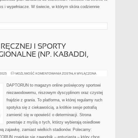
ks i wypełniacze. W świecie, w którym skóra codziennie
 RĘCZNEJ I SPORTY
GIONALNE (NP. KABADDI,
KOBIETY
 2025
MOŻLIWOŚĆ KOMENTOWANIA
ZOSTAŁA WYŁĄCZONA
W
PIŁCE
RĘCZNEJ
DAPTORUN to magazyn online poświęcony sportowi
I
SPORTY
niezawodowemu, niszowym dyscyplinom oraz czystej
TRADYCYJNE
I
frajdzie z grania. To platforma, w której regularny ruch
REGIONALNE
(NP.
spotyka się z ciekawością, a krótkie sesje potrafią
KABADDI,
HURLING)
zamienić się w opowieść o determinacji. Strona
powstaje z myślą o tych, którzy wybierają osiedlowe
tową zajawkę, zamiast wielkich stadionów. Polecamy:
ORUN znajduje się zawodnik – entuzjasta – który chce