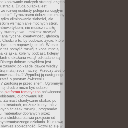
epe kopiowanie cudzych strategii często
rustracją. Drugą pułapką jest
 że rozwój osobisty polega na ciągłym
u siebie”. Tymczasem dobrze rozumiany
 tylko eliminowanie słabości, ale
stkim wzmacnianie mocnych stron.
introwertykiem, nie musisz na siłę
y towarzystwa – możesz rozwijać
y analityczne, kreatywność, głęboką
. Chodzi o to, by budować życie, które
z tym, kim naprawdę jesteś. W erze
wo też pomylić rozwój z konsumpcją
jna książka, kolejny podcast, kolejny
retne działania wciąż odkładane są
. Dlatego dobrym nawykiem jest
e zasady: po każdej dawce wiedzy
dną małą rzecz inaczej. Przeczytałeś o
anowania dnia? Wypróbuj ją następnego
załeś o prostym ćwiczeniu
 Zastosuj je przed snem. Ogromnym
 tej drodze może być dobrze
ana
platforma tematyczna
poświęcona
sobistemu, duchowemu lub
 Zamiast chaotycznie skakać po
ch treściach, możesz korzystać z
nych ścieżek rozwoju, programów
u, materiałów dobranych przez
aka struktura ułatwia przejście od
o systematycznego działania. Kluczową
 również społeczność. Rozwijać się w