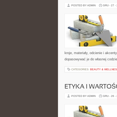
POSTED BY ADMIN
GRU - 27 -
kroje, materiały, odcienie i akcen
dopasowywać je do własnej codzi
CATEGORIES:
BEAUTY & WELLNES
ETYKA I WARTOŚ
POSTED BY ADMIN
GRU - 26 -