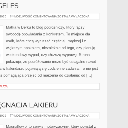
GELES
GRECJA
 2025
MOŻLIWOŚĆ KOMENTOWANIA
ZOSTAŁA WYŁĄCZONA
I
LOS
ANGELES
Matka w Berku to blog podróżniczy, który łączy
swobodę opowiadania z konkretem. To miejsce dla
osób, które chcą wyruszać częściej, mądrzej i z
większym spokojem, niezależnie od tego, czy planują
weekendowy wypad, czy dłuższą wyprawę. Strona
pokazuje, że podróżowanie może być osiągalne nawet
a w kalendarzu pojawiają się codzienne zadania. To nie jest
pas pomagająca przejść od marzenia do działania: od […]
WIATA
LĘGNACJA LAKIERU
DETAILING
 2025
MOŻLIWOŚĆ KOMENTOWANIA
ZOSTAŁA WYŁĄCZONA
I
PIELĘGNACJA
LAKIERU
Magnaflow.pl to serwis motoryzacyjny, który powstał z