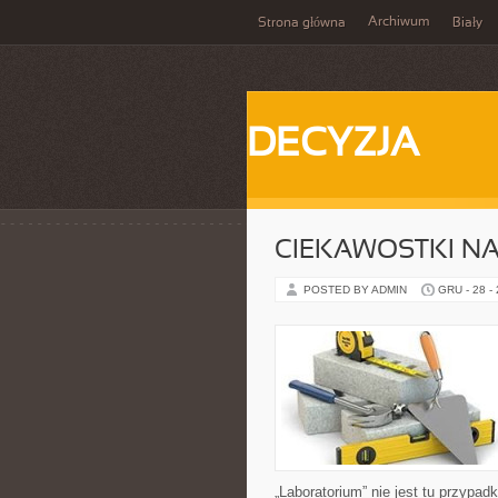
Archiwum
Strona główna
Biały
DECYZJA
CIEKAWOSTKI N
POSTED BY ADMIN
GRU - 28 -
„Laboratorium” nie jest tu przypad