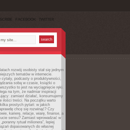
SCRIBE
FACEBOOK
TWITTER
latach rozwój osobisty stał się jednym
niejszych tematów w internecie.
 cytaty, podcasty o produktywności,
ądzania sobą w czasie, książki o
szystko to jest na wyciągnięcie ręki.
ega na tym, że nadmiar inspiracji
żujący: zamiast działać, konsumujemy
 ilości treści. Na początku warto
kilka prostych pytań: w jakich
aprawdę chcę się rozwinąć? Czy
wie, karierę, relacje, wiarę, finanse, a
ucie sensu? Zamiast wprowadzać w
„poranny rytuał milionera”, lepiej
iązań dopasowanych do własnej