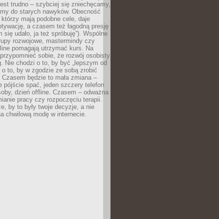
est trudno – szybciej się zniechęcamy,
camy do starych nawyków. Obecność
, którzy mają podobne cele, daje
tywację, a czasem też łagodną presję
m się udało, ja też spróbuję”). Wspólne
rupy rozwojowe, mastermindy czy
line pomagają utrzymać kurs. Na
przypomnieć sobie, że rozwój osobisty
g. Nie chodzi o to, by być „lepszym od
z o to, by w zgodzie ze sobą zrobić
k. Czasem będzie to mała zmiana –
 pójście spać, jeden szczery telefon
osoby, dzień offline. Czasem – odważna
ianie pracy czy rozpoczęciu terapii.
e, by to były twoje decyzje, a nie
a chwilową modę w internecie.