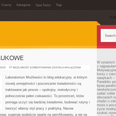
Czarny
Kategorie
Tagi
Spis Treści
SUB
AUKOWE
W ostatnich 
z najpopular
CIEKAWOSTKI
 2025
MOŻLIWOŚĆ KOMENTOWANIA
ZOSTAŁA WYŁĄCZONA
Motywacyjne
NAUKOWE
kursy z zarz
Laboratorium Możliwości to blog edukacyjny, w którym
nawykach – w
Paradoks pol
rozwój umiejętności i poszerzanie świadomości są
bywa parali
nieskończone
traktowane jak proces – spokojny, metodyczny i
zadać sobie 
jednocześnie pełen ciekawości. To przestrzeń, które
obszarach n
chodzi o zdro
pomaga uczyć się bardziej świadomie, budować rutyny i
może o pocz
tworzyć własny styl pracy z praktyką. Nazwa
życie modny 
szukać rozw
kowa: sugeruje podejście oparte na weryfikowaniu, a nie na