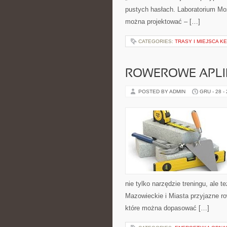
pustych hasłach. Laboratorium Moż
można projektować – […]
CATEGORIES:
TRASY I MIEJSCA 
ROWEROWE APLIK
POSTED BY ADMIN
GRU - 28 -
nie tylko narzędzie treningu, al
Mazowieckie i Miasta przyjazne r
które można dopasować […]