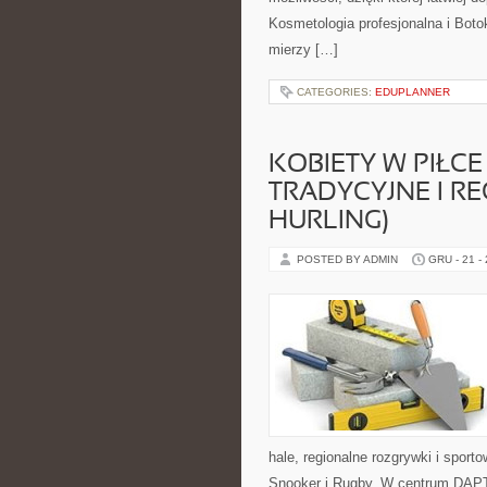
Kosmetologia profesjonalna i Boto
mierzy […]
CATEGORIES:
EDUPLANNER
KOBIETY W PIŁCE
TRADYCYJNE I RE
HURLING)
POSTED BY ADMIN
GRU - 21 -
hale, regionalne rozgrywki i spor
Snooker i Rugby. W centrum DAPT