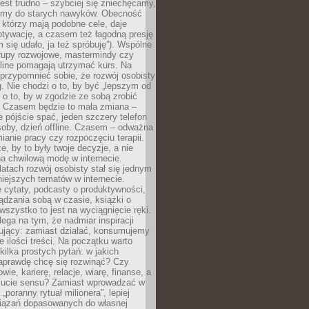
est trudno – szybciej się zniechęcamy,
camy do starych nawyków. Obecność
, którzy mają podobne cele, daje
tywację, a czasem też łagodną presję
m się udało, ja też spróbuję”). Wspólne
rupy rozwojowe, mastermindy czy
line pomagają utrzymać kurs. Na
przypomnieć sobie, że rozwój osobisty
g. Nie chodzi o to, by być „lepszym od
z o to, by w zgodzie ze sobą zrobić
k. Czasem będzie to mała zmiana –
 pójście spać, jeden szczery telefon
osoby, dzień offline. Czasem – odważna
ianie pracy czy rozpoczęciu terapii.
e, by to były twoje decyzje, a nie
a chwilową modę w internecie.
latach rozwój osobisty stał się jednym
niejszych tematów w internecie.
 cytaty, podcasty o produktywności,
ądzania sobą w czasie, książki o
szystko to jest na wyciągnięcie ręki.
ega na tym, że nadmiar inspiracji
żujący: zamiast działać, konsumujemy
 ilości treści. Na początku warto
kilka prostych pytań: w jakich
aprawdę chcę się rozwinąć? Czy
wie, karierę, relacje, wiarę, finanse, a
ucie sensu? Zamiast wprowadzać w
„poranny rytuał milionera”, lepiej
iązań dopasowanych do własnej