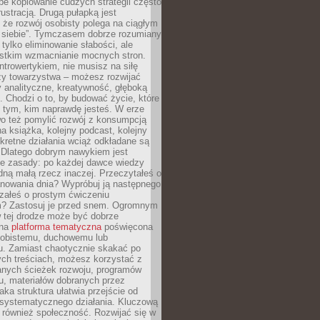
epe kopiowanie cudzych strategii często
rustracją. Drugą pułapką jest
 że rozwój osobisty polega na ciągłym
u siebie”. Tymczasem dobrze rozumiany
 tylko eliminowanie słabości, ale
stkim wzmacnianie mocnych stron.
introwertykiem, nie musisz na siłę
y towarzystwa – możesz rozwijać
y analityczne, kreatywność, głęboką
. Chodzi o to, by budować życie, które
z tym, kim naprawdę jesteś. W erze
wo też pomylić rozwój z konsumpcją
jna książka, kolejny podcast, kolejny
retne działania wciąż odkładane są
. Dlatego dobrym nawykiem jest
e zasady: po każdej dawce wiedzy
dną małą rzecz inaczej. Przeczytałeś o
anowania dnia? Wypróbuj ją następnego
załeś o prostym ćwiczeniu
 Zastosuj je przed snem. Ogromnym
 tej drodze może być dobrze
ana
platforma tematyczna
poświęcona
sobistemu, duchowemu lub
 Zamiast chaotycznie skakać po
ch treściach, możesz korzystać z
nych ścieżek rozwoju, programów
u, materiałów dobranych przez
aka struktura ułatwia przejście od
o systematycznego działania. Kluczową
 również społeczność. Rozwijać się w