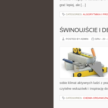
grać lepiej, ale […]
CATEGORIES:
ALGORYTMIKA I PR
ŚWINOUJŚCIE I 
POSTED BY ADMIN
GRU - 20 -
sobie klimat aktywnych ludzi z p
czytelne wskazówki i inspirację do
CATEGORIES:
CHEMIA ORGANICZN