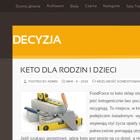
Archiwum
Czarny
Kategorie
Strona główna
Biały
Spis Tre
DECYZJA
KETO DLA RODZIN I DZIECI
POSTED BY ADMIN
MAR - 9 - 2026
MOŻLIWOŚĆ KOMENTOWAN
FoodForce to keto sklep st
jeść ketogenicznie bez poc
rezygnują. To miejsce, w kt
podejściem świadomym: wyb
wspierają styl życia oparty
jednocześnie pomagają utr
Jeśli szukasz przestrzeni, gdzie keto jest proste na co dzień, a ni