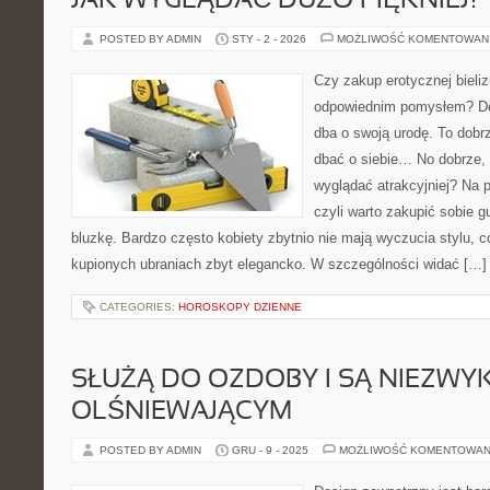
JAK WYGLĄDAĆ DUŻO PIĘKNIEJ?
POSTED BY ADMIN
STY - 2 - 2026
MOŻLIWOŚĆ KOMENTOWAN
Czy zakup erotycznej bieliz
odpowiednim pomysłem? Def
dba o swoją urodę. To dobr
dbać o siebie… No dobrze, 
wyglądać atrakcyjniej? Na 
czyli warto zakupić sobie g
bluzkę. Bardzo często kobiety zbytnio nie mają wyczucia stylu, c
kupionych ubraniach zbyt elegancko. W szczególności widać […]
CATEGORIES:
HOROSKOPY DZIENNE
SŁUŻĄ DO OZDOBY I SĄ NIEZWY
OLŚNIEWAJĄCYM
POSTED BY ADMIN
GRU - 9 - 2025
MOŻLIWOŚĆ KOMENTOWAN