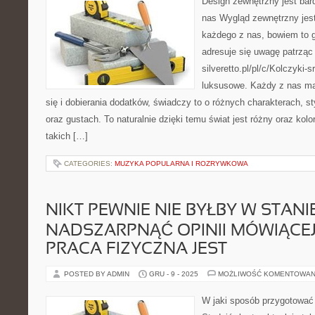
Design zewnętrzny jest ba
nas Wygląd zewnętrzny jest
każdego z nas, bowiem to g
adresuje się uwagę patrząc
silveretto.pl/pl/c/Kolczyki-
luksusowe. Każdy z nas ma 
się i dobierania dodatków, świadczy to o różnych charakterach, s
oraz gustach. To naturalnie dzięki temu świat jest różny oraz ko
takich […]
CATEGORIES:
MUZYKA POPULARNA I ROZRYWKOWA
NIKT PEWNIE NIE BYŁBY W STANI
NADSZARPNĄĆ OPINII MÓWIĄCEJ 
PRACA FIZYCZNA JEST
POSTED BY ADMIN
GRU - 9 - 2025
MOŻLIWOŚĆ KOMENTOWAN
W jaki sposób przygotować 