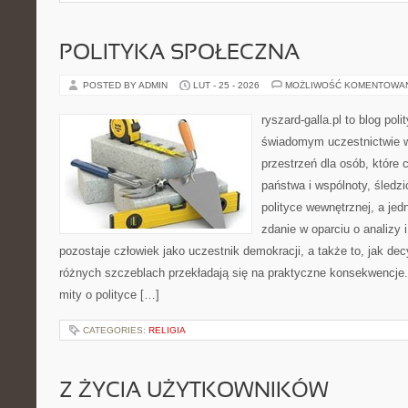
POLITYKA SPOŁECZNA
POSTED BY ADMIN
LUT - 25 - 2026
MOŻLIWOŚĆ KOMENTOWA
ryszard-galla.pl to blog pol
świadomym uczestnictwie w
przestrzeń dla osób, któr
państwa i wspólnoty, śledz
polityce wewnętrznej, a je
zdanie w oparciu o analizy
pozostaje człowiek jako uczestnik demokracji, a także to, jak d
różnych szczeblach przekładają się na praktyczne konsekwencje. 
mity o polityce […]
CATEGORIES:
RELIGIA
Z ŻYCIA UŻYTKOWNIKÓW