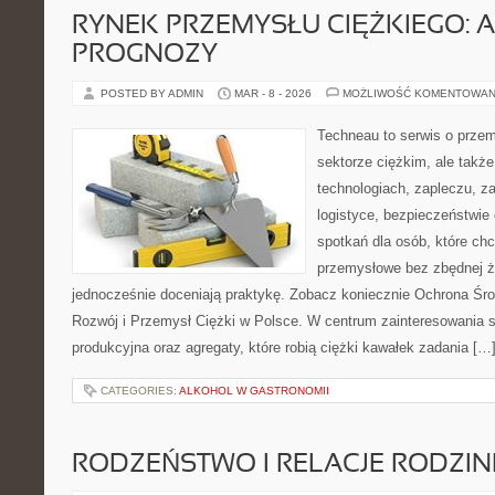
RYNEK PRZEMYSŁU CIĘŻKIEGO: A
PROGNOZY
POSTED BY ADMIN
MAR - 8 - 2026
MOŻLIWOŚĆ KOMENTOWAN
Techneau to serwis o prze
sektorze ciężkim, ale także
technologiach, zapleczu, za
logistyce, bezpieczeństwie 
spotkań dla osób, które ch
przemysłowe bez zbędnej ża
jednocześnie doceniają praktykę. Zobacz koniecznie Ochrona Śr
Rozwój i Przemysł Ciężki w Polsce. W centrum zainteresowania sto
produkcyjna oraz agregaty, które robią ciężki kawałek zadania […
CATEGORIES:
ALKOHOL W GASTRONOMII
RODZEŃSTWO I RELACJE RODZI