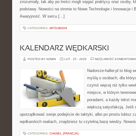
zrozumiały, tak aby po treści mogli sięgać praktycy oraz osoby, k
podstawy. Nowości na stronie to Nowe Technologie i Innowacje i 
Awaryjność. W sercu […]
CATEGORIES:
MITSUBISHI
KALENDARZ WĘDKARSKI
POSTED BY ADMIN
LUT - 25 - 2026
MOŻLIWOŚĆ KOMENTOWA
Nadorsze-haller.pl to blog w
myślą o osobach, dla który
czymś więcej niż tylko we
miejsce, w którym terenowe
poradami, a każdy tekst ma
większą satysfakcją. Jeśli 
uporządkować swoje podejście do taktyki, albo po prostu lubisz c
wędkarskich realiach, znajdziesz tu czytelną bazę wiedzy. Nowoś
CATEGORIES:
CHANEL (FRANCJA)