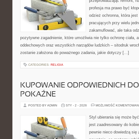
przeprowadzając remont, n
profesja ma prawo być kłopo
odzież ochronna, która jest
pracujących przy wielu jedn
zakamuflować, ale taka odz
pozytywne zagadnienie, które umożliwia nie tylko ochronę ciała, 
oddechowych oraz wszystkich narządów ludzkich – sitodruk wrocł
zostanie założona do poważnego zadania, jakie dotyczy […]
CATEGORIES:
RELIGIA
KUPOWANIE ODPOWIEDNICH D
POKAŹNE
POSTED BY ADMIN
STY - 2 - 2026
MOŻLIWOŚĆ KOMENTOWAN
Styl ubierania się może być
jest zaadresowany do kobie
pewnie nieco dowiedzą się 