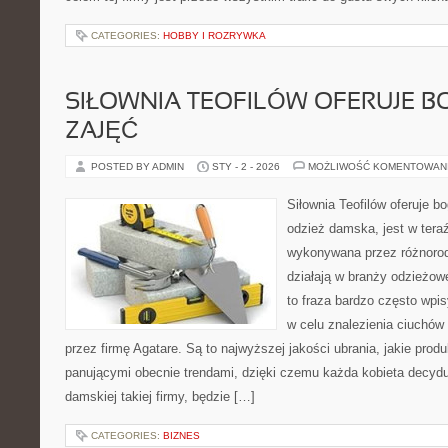
CATEGORIES:
HOBBY I ROZRYWKA
SIŁOWNIA TEOFILÓW OFERUJE B
ZAJĘĆ
POSTED BY ADMIN
STY - 2 - 2026
MOŻLIWOŚĆ KOMENTOWAN
Siłownia Teofilów oferuje 
odzież damska, jest w tera
wykonywana przez różnorodn
działają w branży odzieżow
to fraza bardzo często wp
w celu znalezienia ciuchów
przez firmę Agatare. Są to najwyższej jakości ubrania, jakie pro
panującymi obecnie trendami, dzięki czemu każda kobieta decydu
damskiej takiej firmy, będzie […]
CATEGORIES:
BIZNES