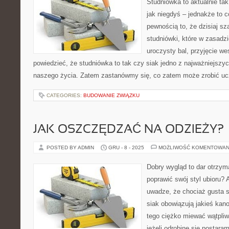
Studniówka to aktualnie t
jak niegdyś – jednakże to co
pewnością to, że dzisiaj s
studniówki, które w zasadzi
uroczysty bal, przyjęcie w
powiedzieć, że studniówka to tak czy siak jedno z najważniejszy
naszego życia. Zatem zastanówmy się, co zatem może zrobić ucz
CATEGORIES:
BUDOWANIE ZWIĄZKU
JAK OSZCZĘDZAĆ NA ODZIEŻY?
POSTED BY ADMIN
GRU - 8 - 2025
MOŻLIWOŚĆ KOMENTOWAN
Dobry wygląd to dar otrzy
poprawić swój styl ubioru?
uwadze, że chociaż gusta s
siak obowiązują jakieś kan
tego ciężko miewać wątpliwo
jeżeli odrobinę się postara