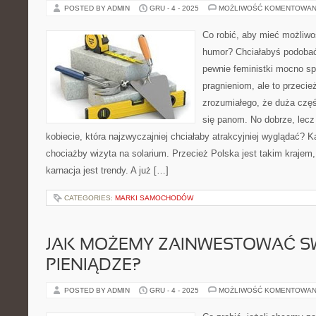
POSTED BY ADMIN
GRU - 4 - 2025
MOŻLIWOŚĆ KOMENTOWAN
Co robić, aby mieć możliwo
humor? Chciałabyś podoba
pewnie feministki mocno sp
pragnieniom, ale to przecież
zrozumiałego, że duża częś
się panom. No dobrze, lecz
kobiecie, która najzwyczajniej chciałaby atrakcyjniej wyglądać? 
chociażby wizyta na solarium. Przecież Polska jest takim krajem
karnacja jest trendy. A już […]
CATEGORIES:
MARKI SAMOCHODÓW
JAK MOŻEMY ZAINWESTOWAĆ S
PIENIĄDZE?
POSTED BY ADMIN
GRU - 4 - 2025
MOŻLIWOŚĆ KOMENTOWAN