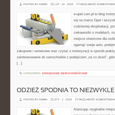
POSTED BY ADMIN
LUT - 24 - 2026
MOŻLIWOŚĆ KOMENTOWA
e-opel.com.pl to blog motor
się na marce Opel i wszyst
codziennej eksploatacji, pr
ciekawostki o modelach, ro
miejsce stworzone dla osób
ogarnąć swoje auto, podejm
zakupowe i serwisowe oraz czytać o motoryzacji w sposób prakty
zainteresowanie do samochodów z podejściem „na co dzień”, gdzie 
[…]
CATEGORIES:
ZARZĄDZANIE NIERUCHOMOŚCIAMI
ODZIEŻ SPODNIA TO NIEZWYKL
POSTED BY ADMIN
STY - 2 - 2026
MOŻLIWOŚĆ KOMENTOWAN
Aranżując oryginalne miejs