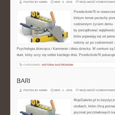
POSTED BY ADMIN
MAR - 6 - 2026
MOŻLIWOŚĆ KOMENTOWAN
Przedszkole76 to nowoczesn
którym temat pociechy przen
codziennym życiem domu. T
by porządkować wątpliwośc
które pojawiają się od pier
rodziny aż po codzienność 
Psychologia dziecięca i Karmienie i dieta dziecka. W centrum są 
duet, który uczy się siebie każdego dnia. Przedszkole76 pokazuj
CATEGORIES:
HISTORIA GASTRONOMII
BARI
POSTED BY ADMIN
MAR - 2 - 2026
MOŻLIWOŚĆ KOMENTOWAN
MojeSalento.pl to turystyc
osobach, które chcą poznać
pryzmat pocztówkowych kadr