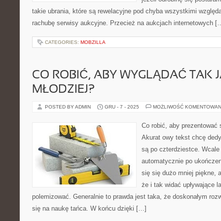
takie ubrania, które są rewelacyjne pod chyba wszystkimi wzgl
rachubę serwisy aukcyjne. Przecież na aukcjach internetowych [
CATEGORIES:
MOBZILLA
CO ROBIĆ, ABY WYGLĄDAĆ TAK 
MŁODZIEJ?
POSTED BY ADMIN
GRU - 7 - 2025
MOŻLIWOŚĆ KOMENTOWAN
Co robić, aby prezentować s
Akurat owy tekst chcę ded
są po czterdziestce. Wcale 
automatycznie po ukończeni
się się dużo mniej piękne, 
że i tak widać upływające l
polemizować. Generalnie to prawda jest taka, że doskonałym rozw
się na naukę tańca. W końcu dzięki […]