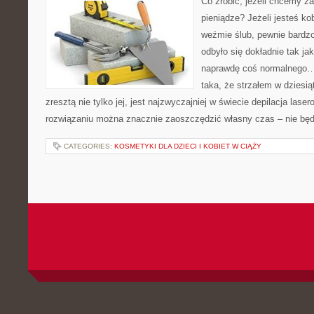
Co zrobić, jeżeli chcemy z
pieniądze? Jeżeli jesteś kob
weźmie ślub, pewnie bardzo
odbyło się dokładnie tak ja
naprawdę coś normalnego… 
taka, że strzałem w dziesią
zresztą nie tylko jej, jest najzwyczajniej w świecie depilacja lase
rozwiązaniu można znacznie zaoszczędzić własny czas – nie bę
CATEGORIES:
KOSMETYKI DLA DZIECI I KOBIET W CIĄŻY