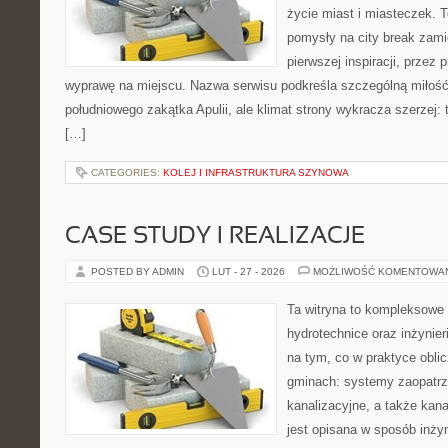
życie miast i miasteczek. 
pomysły na city break zamie
pierwszej inspiracji, przez
wyprawę na miejscu. Nazwa serwisu podkreśla szczególną miłość 
południowego zakątka Apulii, ale klimat strony wykracza szerzej
[…]
CATEGORIES:
KOLEJ I INFRASTRUKTURA SZYNOWA
CASE STUDY I REALIZACJE
POSTED BY ADMIN
LUT - 27 - 2026
MOŻLIWOŚĆ KOMENTOWA
Ta witryna to kompleksowe 
hydrotechnice oraz inżynieri
na tym, co w praktyce oblic
gminach: systemy zaopatr
kanalizacyjne, a także kan
jest opisana w sposób inżyn