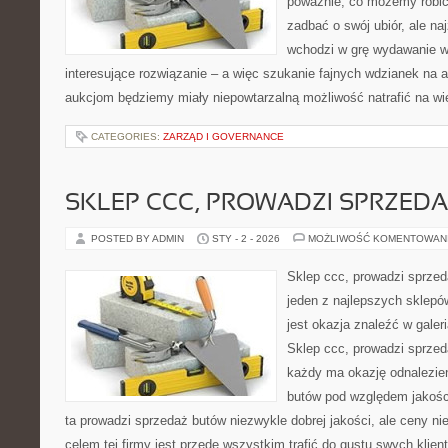
poważnie, co możemy robić,
zadbać o swój ubiór, ale na
wchodzi w grę wydawanie wi
interesujące rozwiązanie – a więc szukanie fajnych wdzianek na a
aukcjom będziemy miały niepowtarzalną możliwość natrafić na wi
CATEGORIES:
ZARZĄD I GOVERNANCE
SKLEP CCC, PROWADZI SPRZED
POSTED BY ADMIN
STY - 2 - 2026
MOŻLIWOŚĆ KOMENTOWAN
Sklep ccc, prowadzi sprzed
jeden z najlepszych sklepów
jest okazja znaleźć w galer
Sklep ccc, prowadzi sprzed
każdy ma okazję odnalezie
butów pod względem jakośc
ta prowadzi sprzedaż butów niezwykle dobrej jakości, ale ceny n
celem tej firmy jest przede wszystkim trafić do gustu swych klien