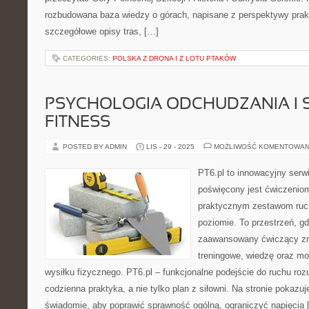
rozbudowana baza wiedzy o górach, napisane z perspektywy prakt
szczegółowe opisy tras, […]
CATEGORIES:
POLSKA Z DRONA I Z LOTU PTAKÓW
PSYCHOLOGIA ODCHUDZANIA I 
FITNESS
POSTED BY ADMIN
LIS - 29 - 2025
MOŻLIWOŚĆ KOMENTOWAN
PT6.pl to innowacyjny serwi
poświęcony jest ćwiczenio
praktycznym zestawom ruc
poziomie. To przestrzeń, gd
zaawansowany ćwiczący zna
treningowe, wiedzę oraz mo
wysiłku fizycznego. PT6.pl – funkcjonalne podejście do ruchu rozu
codzienna praktyka, a nie tylko plan z siłowni. Na stronie pokazu
świadomie, aby poprawić sprawność ogólną, ograniczyć napięcia 