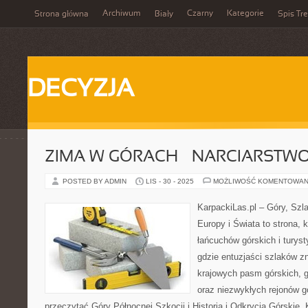
Archiwum
Czarny
Kategorie
Strona główna
Biały
Spis Tre
DECYZJA
ZIMA W GÓRACH – NARCIARSTWO 
POSTED BY ADMIN
LIS - 30 - 2025
MOŻLIWOŚĆ KOMENTOWAN
KarpackiLas.pl – Góry, Szl
Europy i Świata to strona, 
łańcuchów górskich i turysty
gdzie entuzjaści szlaków z
krajowych pasm górskich, 
oraz niezwykłych rejonów g
przeczytać Góry Północnej Szkocji i Historia i Odkrycia Górskie. 