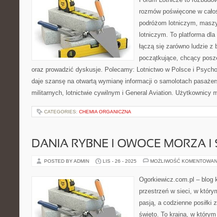
rozmów poświęcone w całośc
podróżom lotniczym, maszy
lotniczym. To platforma dla
łączą się zarówno ludzie z 
początkujące, chcący posze
oraz prowadzić dyskusje. Polecamy: Lotnictwo w Polsce i Psychol
daje szansę na otwartą wymianę informacji o samolotach pasażer
militarnych, lotnictwie cywilnym i General Aviation. Użytkownicy
CATEGORIES:
CHEMIA ORGANICZNA
DANIA RYBNE I OWOCE MORZA I
POSTED BY ADMIN
LIS - 26 - 2025
MOŻLIWOŚĆ KOMENTOWAN
Ogorkiewicz.com.pl – blog k
przestrzeń w sieci, w który
pasją, a codzienne posiłki z
święto. To kraina, w który