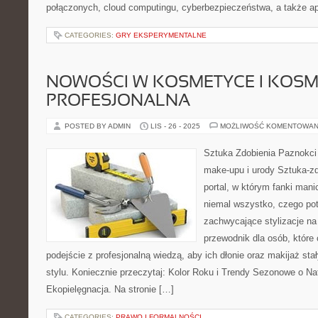
połączonych, cloud computingu, cyberbezpieczeństwa, a także apl
CATEGORIES:
GRY EKSPERYMENTALNE
NOWOŚCI W KOSMETYCE I KOS
PROFESJONALNA
POSTED BY ADMIN
LIS - 26 - 2025
MOŻLIWOŚĆ KOMENTOWAN
Sztuka Zdobienia Paznokci –
make-upu i urody Sztuka-zd
portal, w którym fanki mani
niemal wszystko, czego pot
zachwycające stylizacje na 
przewodnik dla osób, które
podejście z profesjonalną wiedzą, aby ich dłonie oraz makijaż st
stylu. Koniecznie przeczytaj: Kolor Roku i Trendy Sezonowe o Na
Ekopielęgnacja. Na stronie […]
CATEGORIES:
PRAWO I FORMALNOŚCI