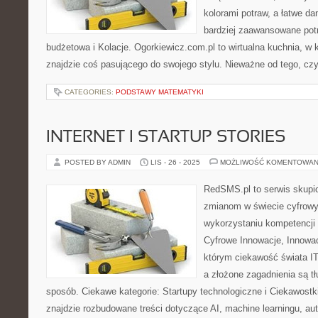
kolorami potraw, a łatwe d
bardziej zaawansowane pot
budżetowa i Kolacje. Ogorkiewicz.com.pl to wirtualna kuchnia, w k
znajdzie coś pasującego do swojego stylu. Nieważne od tego, cz
CATEGORIES:
PODSTAWY MATEMATYKI
INTERNET I STARTUP STORIES
POSTED BY ADMIN
LIS - 26 - 2025
MOŻLIWOŚĆ KOMENTOWAN
RedSMS.pl to serwis skupi
zmianom w świecie cyfrow
wykorzystaniu kompetencji
Cyfrowe Innowacje, Innowac
którym ciekawość świata IT 
a złożone zagadnienia są 
sposób. Ciekawe kategorie: Startupy technologiczne i Ciekawost
znajdzie rozbudowane treści dotyczące AI, machine learningu, au