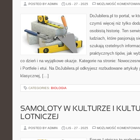
POSTED BY ADMIN
LIS - 27 - 2025
MOŻLIWOŚĆ KOMENTOWAN
DoJubilera.pl to portal, w kt
czymś więcej niż tylko dod
osobistą historię. Ten serw
ludziach, które pasjonują s
szukają rzetelnych informac
praktycznych tipów, jak wy
co dzień i na wyjątkowe okazje. Kategorie na stronie: Nowoczesne
i Portfele i etui. Na DoJubilera.pl odkryjesz rozbudowane artykuły
klasycznej, […]
CATEGORIES:
BIOLOGIA
SAMOLOTY W KULTURZE I KULT
LOTNICZEJ
POSTED BY ADMIN
LIS - 27 - 2025
MOŻLIWOŚĆ KOMENTOWAN
Forum Lotnicze to rozbudo