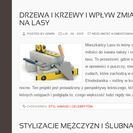
DRZEWA I KRZEWY I WPŁYW ZMI
NA LASY
POSTED BY ADMIN
LIS - 29 - 2025
MOŻLIWOŚĆ KOMENTOWAN
Mieszkańcy Lasu to leśny d
miłości do świata natury i 
lasu. To przestrzeń, gdzie
w opowieści o puszczy, stw
cudach, które zachodzą w 
Etnobotanika – rośliny w ku
nocne. Ten projekt jest prowadzony z perspektywy leśniczego, któ
leśnych ostępach i podgląda to, czego większość ludzi nigdy ni
CATEGORIES:
STYL GWIAZD I CELEBRYTÓW
STYLIZACJE MĘŻCZYZN I ŚLUBNA