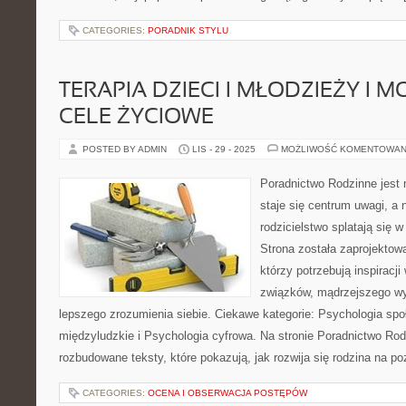
CATEGORIES:
PORADNIK STYLU
TERAPIA DZIECI I MŁODZIEŻY I M
CELE ŻYCIOWE
POSTED BY ADMIN
LIS - 29 - 2025
MOŻLIWOŚĆ KOMENTOWAN
Poradnictwo Rodzinne jest 
staje się centrum uwagi, a
rodzicielstwo splatają się 
Strona została zaprojektow
którzy potrzebują inspiracj
związków, mądrzejszego wy
lepszego zrozumienia siebie. Ciekawe kategorie: Psychologia społ
międzyludzkie i Psychologia cyfrowa. Na stronie Poradnictwo Rod
rozbudowane teksty, które pokazują, jak rozwija się rodzina na p
CATEGORIES:
OCENA I OBSERWACJA POSTĘPÓW