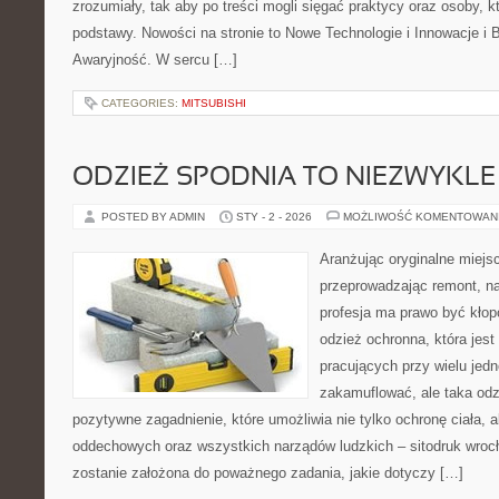
zrozumiały, tak aby po treści mogli sięgać praktycy oraz osoby, k
podstawy. Nowości na stronie to Nowe Technologie i Innowacje i 
Awaryjność. W sercu […]
CATEGORIES:
MITSUBISHI
ODZIEŻ SPODNIA TO NIEZWYKL
POSTED BY ADMIN
STY - 2 - 2026
MOŻLIWOŚĆ KOMENTOWAN
Aranżując oryginalne miejs
przeprowadzając remont, n
profesja ma prawo być kłopo
odzież ochronna, która jest
pracujących przy wielu jedn
zakamuflować, ale taka odz
pozytywne zagadnienie, które umożliwia nie tylko ochronę ciała, 
oddechowych oraz wszystkich narządów ludzkich – sitodruk wrocł
zostanie założona do poważnego zadania, jakie dotyczy […]