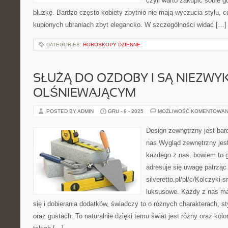
czyli warto zakupić sobie g
bluzkę. Bardzo często kobiety zbytnio nie mają wyczucia stylu, c
kupionych ubraniach zbyt elegancko. W szczególności widać […]
CATEGORIES:
HOROSKOPY DZIENNE
SŁUŻĄ DO OZDOBY I SĄ NIEZWY
OLŚNIEWAJĄCYM
POSTED BY ADMIN
GRU - 9 - 2025
MOŻLIWOŚĆ KOMENTOWAN
Design zewnętrzny jest ba
nas Wygląd zewnętrzny jest
każdego z nas, bowiem to g
adresuje się uwagę patrząc
silveretto.pl/pl/c/Kolczyki-
luksusowe. Każdy z nas ma 
się i dobierania dodatków, świadczy to o różnych charakterach, s
oraz gustach. To naturalnie dzięki temu świat jest różny oraz ko