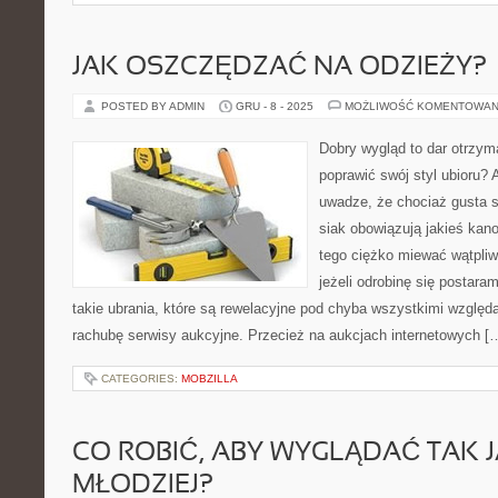
JAK OSZCZĘDZAĆ NA ODZIEŻY?
POSTED BY ADMIN
GRU - 8 - 2025
MOŻLIWOŚĆ KOMENTOWAN
Dobry wygląd to dar otrzy
poprawić swój styl ubioru?
uwadze, że chociaż gusta s
siak obowiązują jakieś kan
tego ciężko miewać wątpliwo
jeżeli odrobinę się postara
takie ubrania, które są rewelacyjne pod chyba wszystkimi wzgl
rachubę serwisy aukcyjne. Przecież na aukcjach internetowych [
CATEGORIES:
MOBZILLA
CO ROBIĆ, ABY WYGLĄDAĆ TAK 
MŁODZIEJ?