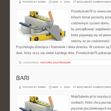
POSTED BY ADMIN
MAR - 6 - 2026
MOŻLIWOŚĆ KOMENTOWAN
Przedszkole76 to nowoczesn
którym temat pociechy przen
codziennym życiem domu. T
by porządkować wątpliwośc
które pojawiają się od pier
rodziny aż po codzienność 
Psychologia dziecięca i Karmienie i dieta dziecka. W centrum są 
duet, który uczy się siebie każdego dnia. Przedszkole76 pokazuj
CATEGORIES:
HISTORIA GASTRONOMII
BARI
POSTED BY ADMIN
MAR - 2 - 2026
MOŻLIWOŚĆ KOMENTOWAN
MojeSalento.pl to turystyc
osobach, które chcą poznać
pryzmat pocztówkowych kadr