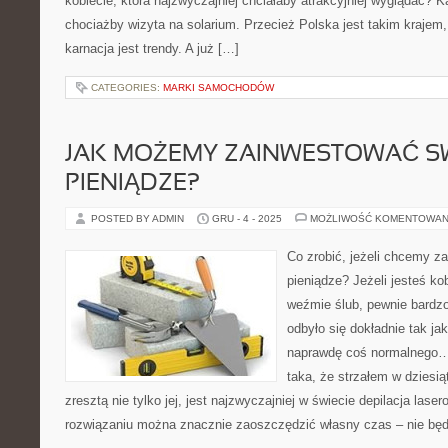
kobiecie, która najzwyczajniej chciałaby atrakcyjniej wyglądać? 
chociażby wizyta na solarium. Przecież Polska jest takim krajem
karnacja jest trendy. A już […]
CATEGORIES:
MARKI SAMOCHODÓW
JAK MOŻEMY ZAINWESTOWAĆ S
PIENIĄDZE?
POSTED BY ADMIN
GRU - 4 - 2025
MOŻLIWOŚĆ KOMENTOWAN
Co zrobić, jeżeli chcemy z
pieniądze? Jeżeli jesteś kob
weźmie ślub, pewnie bardzo
odbyło się dokładnie tak ja
naprawdę coś normalnego… 
taka, że strzałem w dziesią
zresztą nie tylko jej, jest najzwyczajniej w świecie depilacja lase
rozwiązaniu można znacznie zaoszczędzić własny czas – nie bę