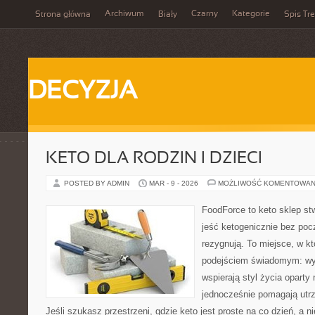
Archiwum
Czarny
Kategorie
Strona główna
Biały
Spis Tre
DECYZJA
KETO DLA RODZIN I DZIECI
POSTED BY ADMIN
MAR - 9 - 2026
MOŻLIWOŚĆ KOMENTOWAN
FoodForce to keto sklep st
jeść ketogenicznie bez poc
rezygnują. To miejsce, w kt
podejściem świadomym: wyb
wspierają styl życia oparty
jednocześnie pomagają utr
Jeśli szukasz przestrzeni, gdzie keto jest proste na co dzień, a ni