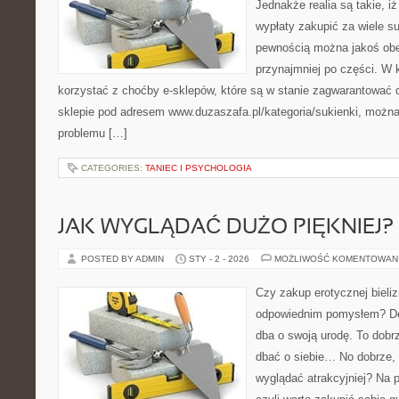
Jednakże realia są takie, iż
wypłaty zakupić za wiele su
pewnością można jakoś obe
przynajmniej po części. W 
korzystać z choćby e-sklepów, które są w stanie zagwarantować 
sklepie pod adresem www.duzaszafa.pl/kategoria/sukienki, możn
problemu […]
CATEGORIES:
TANIEC I PSYCHOLOGIA
JAK WYGLĄDAĆ DUŻO PIĘKNIEJ?
POSTED BY ADMIN
STY - 2 - 2026
MOŻLIWOŚĆ KOMENTOWAN
Czy zakup erotycznej bieliz
odpowiednim pomysłem? Def
dba o swoją urodę. To dobr
dbać o siebie… No dobrze, 
wyglądać atrakcyjniej? Na 