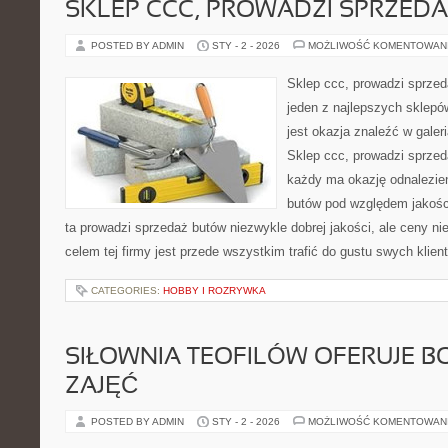
SKLEP CCC, PROWADZI SPRZED
POSTED BY ADMIN
STY - 2 - 2026
MOŻLIWOŚĆ KOMENTOWAN
Sklep ccc, prowadzi sprzed
jeden z najlepszych sklepów
jest okazja znaleźć w galer
Sklep ccc, prowadzi sprzed
każdy ma okazję odnalezie
butów pod względem jakośc
ta prowadzi sprzedaż butów niezwykle dobrej jakości, ale ceny n
celem tej firmy jest przede wszystkim trafić do gustu swych klien
CATEGORIES:
HOBBY I ROZRYWKA
SIŁOWNIA TEOFILÓW OFERUJE B
ZAJĘĆ
POSTED BY ADMIN
STY - 2 - 2026
MOŻLIWOŚĆ KOMENTOWAN