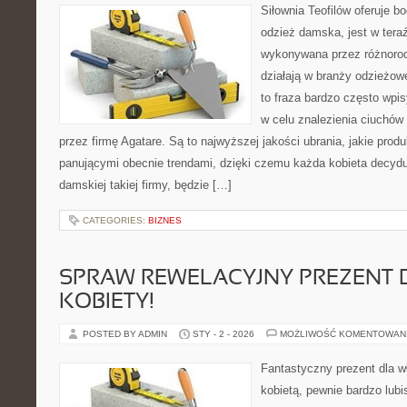
Siłownia Teofilów oferuje 
odzież damska, jest w tera
wykonywana przez różnorodn
działają w branży odzieżow
to fraza bardzo często wp
w celu znalezienia ciuchów
przez firmę Agatare. Są to najwyższej jakości ubrania, jakie pro
panującymi obecnie trendami, dzięki czemu każda kobieta decydu
damskiej takiej firmy, będzie […]
CATEGORIES:
BIZNES
SPRAW REWELACYJNY PREZENT 
KOBIETY!
POSTED BY ADMIN
STY - 2 - 2026
MOŻLIWOŚĆ KOMENTOWAN
Fantastyczny prezent dla wł
kobietą, pewnie bardzo lubis