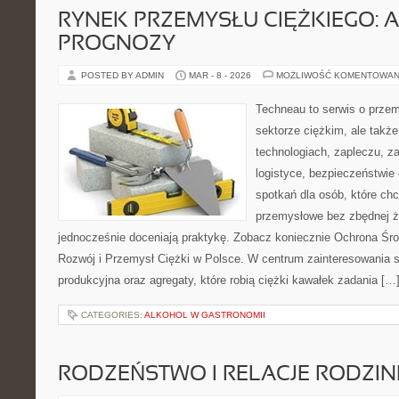
RYNEK PRZEMYSŁU CIĘŻKIEGO: A
PROGNOZY
POSTED BY ADMIN
MAR - 8 - 2026
MOŻLIWOŚĆ KOMENTOWAN
Techneau to serwis o prze
sektorze ciężkim, ale także
technologiach, zapleczu, za
logistyce, bezpieczeństwie 
spotkań dla osób, które ch
przemysłowe bez zbędnej ża
jednocześnie doceniają praktykę. Zobacz koniecznie Ochrona Śr
Rozwój i Przemysł Ciężki w Polsce. W centrum zainteresowania sto
produkcyjna oraz agregaty, które robią ciężki kawałek zadania […
CATEGORIES:
ALKOHOL W GASTRONOMII
RODZEŃSTWO I RELACJE RODZI