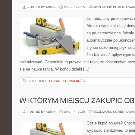
POSTED BY ADMIN
GRU - 7 - 2025
MOŻLIWOŚĆ KOMENTOWAN
Co robić, aby prezentować s
Akurat owy tekst chcę ded
są po czterdziestce. Wcale 
automatycznie po ukończeni
się się dużo mniej piękne, 
że i tak widać upływające l
polemizować. Generalnie to prawda jest taka, że doskonałym rozw
się na naukę tańca. W końcu dzięki […]
CATEGORIES:
PRAWO I FORMALNOŚCI
W KTÓRYM MIEJSCU ZAKUPIĆ OB
POSTED BY ADMIN
GRU - 7 - 2025
MOŻLIWOŚĆ KOMENTOWAN
Gdzie kupić obuwie? Choci
wydawać się dziwne, to jedn