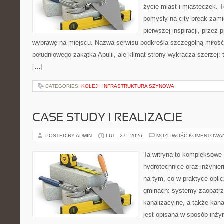
życie miast i miasteczek. 
pomysły na city break zamie
pierwszej inspiracji, przez
wyprawę na miejscu. Nazwa serwisu podkreśla szczególną miłość 
południowego zakątka Apulii, ale klimat strony wykracza szerzej
[…]
CATEGORIES:
KOLEJ I INFRASTRUKTURA SZYNOWA
CASE STUDY I REALIZACJE
POSTED BY ADMIN
LUT - 27 - 2026
MOŻLIWOŚĆ KOMENTOWA
Ta witryna to kompleksowe 
hydrotechnice oraz inżynieri
na tym, co w praktyce oblic
gminach: systemy zaopatr
kanalizacyjne, a także kan
jest opisana w sposób inżyn