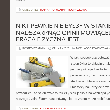
takich […]
CATEGORIES:
MUZYKA POPULARNA I ROZRYWKOWA
NIKT PEWNIE NIE BYŁBY W STANI
NADSZARPNĄĆ OPINII MÓWIĄCEJ 
PRACA FIZYCZNA JEST
POSTED BY ADMIN
GRU - 9 - 2025
MOŻLIWOŚĆ KOMENTOWAN
W jaki sposób przygotować 
Studniówka to aktualnie t
jak niegdyś – jednakże to co
pewnością to, że dzisiaj s
studniówki, które w zasadzi
uroczysty bal, przyjęcie w
powiedzieć, że studniówka to tak czy siak jedno z najważniejszy
naszego życia. Zatem zastanówmy się, co zatem może zrobić ucz
CATEGORIES:
BUDOWANIE ZWIĄZKU