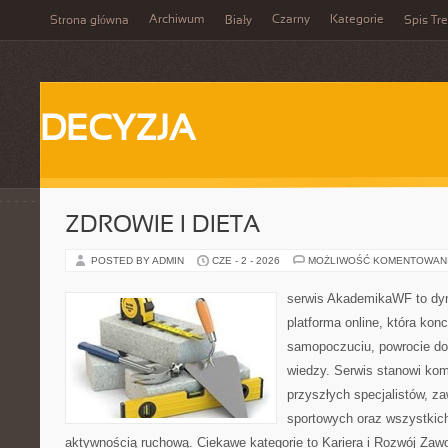
Archiwum
Czarny
Kategorie
Strona główna
Biały
Spis Tre
DECYZJA
ZDROWIE I DIETA
POSTED BY ADMIN
CZE - 2 - 2026
MOŻLIWOŚĆ KOMENTOWAN
serwis AkademikaWF to dyn
platforma online, która kon
samopoczuciu, powrocie do
wiedzy. Serwis stanowi ko
przyszłych specjalistów, z
sportowych oraz wszystkic
aktywnością ruchową. Ciekawe kategorie to Kariera i Rozwój Zawo