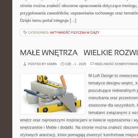
stronie można znaleźć obszerne opracowania dotyczące treningu,
przygotowania zawodników, usprawniania ruchowego oraz temató
Dzięki temu portal integruje […]
CATEGORIES:
AKTYWNOŚĆ FIZYCZNA W CIĄŻY
MAŁE WNĘTRZA – WIELKIE ROZW
POSTED BY ADMIN
CZE - 1 - 2026
MOŻLIWOŚĆ KOMENTOWAN
M-Loft Design to nowoczes
tematyce designu wnętrz, kt
poszukujące niebanalnych 
mieszkania oraz przestrzeni
stworzone dla wszystkich, k
tematami związanymi z wz
wnętrz oraz najnowszymi inspiracjami w świecie wyposażenia i wy
wnętrzarskie i Meble i dodatki. Na stronie można znaleźć obszern
stylowych aranżacji, które pomagają stworzyć komfortowe miejsc