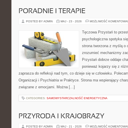
PORADNIE I TERAPIE
POSTED BY ADMIN
MAJ - 23 - 2026
MOŻLIWOŚĆ KOMENTOWA
Tęczowa Przystań to przes
psychologiczna spotyka się
strona tworzona z myślą o 
zrozumieć mechanizmy za
Przystań dobrze oddaje cha
ponieważ kojarzy się z róż
zaprasza do refleksji nad tym, co dzieje się w człowieku. Poleca
Organizacji i Psychiatria w Praktyce. Strona ma wspierający char
związane z emocjami. Można […]
CATEGORIES:
SAMOWYSTARCZALNOŚĆ ENERGETYCZNA
PRZYRODA I KRAJOBRAZY
POSTED BY ADMIN
MAJ - 21 - 2026
MOŻLIWOŚĆ KOMENTOWA