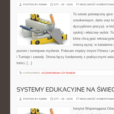
POSTED BY ADMIN
STY - 29 - 2026
MOŻLIWOŚĆ KOMENTOWA
To serwis poświęcony grze 
snookerowym, darts oraz kr
dyscyplinom precyzji, w któ
spokój i właściwy wybór. To
które chcą grać rekreacyjnie
mierzą wyżej: w świadome 
poziom i turniejowe myślenie. Polecam między innymi Fitness i p
i Turnieje i zawody. Strona łączy fundamenty z praktycznymi ws
treści, […]
CATEGORIES:
OCZAROWANA CZYTANIEM
SYSTEMY EDUKACYJNE NA ŚWIEC
POSTED BY ADMIN
STY - 29 - 2026
MOŻLIWOŚĆ KOMENTOWA
Instytut Wspomagania Oświa