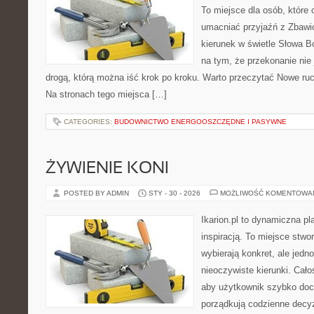
To miejsce dla osób, które 
umacniać przyjaźń z Zbawi
kierunek w świetle Słowa Bo
na tym, że przekonanie nie 
drogą, którą można iść krok po kroku. Warto przeczytać Nowe ruchy
Na stronach tego miejsca […]
CATEGORIES:
BUDOWNICTWO ENERGOOSZCZĘDNE I PASYWNE
ŻYWIENIE KONI
POSTED BY ADMIN
STY - 30 - 2026
MOŻLIWOŚĆ KOMENTOWA
Ikarion.pl to dynamiczna pl
inspiracją. To miejsce stwo
wybierają konkret, ale jed
nieoczywiste kierunki. Cał
aby użytkownik szybko docie
porządkują codzienne decyz