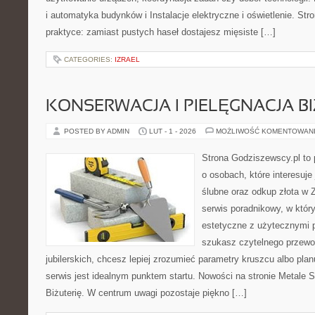
i automatyka budynków i Instalacje elektryczne i oświetlenie. Str
praktyce: zamiast pustych haseł dostajesz mięsiste […]
CATEGORIES:
IZRAEL
KONSERWACJA I PIELĘGNACJA BI
POSTED BY ADMIN
LUT - 1 - 2026
MOŻLIWOŚĆ KOMENTOWAN
Strona Godziszewscy.pl to 
o osobach, które interesuje 
ślubne oraz odkup złota w 
serwis poradnikowy, w któr
estetyczne z użytecznymi 
szukasz czytelnego przewo
jubilerskich, chcesz lepiej zrozumieć parametry kruszcu albo planu
serwis jest idealnym punktem startu. Nowości na stronie Metale 
Biżuterię. W centrum uwagi pozostaje piękno […]