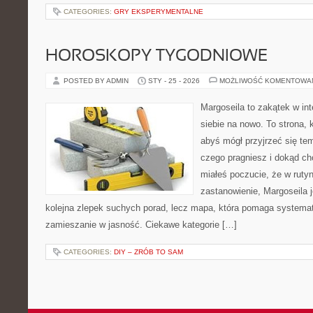
CATEGORIES:
GRY EKSPERYMENTALNE
HOROSKOPY TYGODNIOWE
POSTED BY ADMIN
STY - 25 - 2026
MOŻLIWOŚĆ KOMENTOWA
Margoseila to zakątek w in
siebie na nowo. To strona, 
abyś mógł przyjrzeć się tem
czego pragniesz i dokąd chc
miałeś poczucie, że w ruty
zastanowienie, Margoseila je
kolejna zlepek suchych porad, lecz mapa, która pomaga systema
zamieszanie w jasność. Ciekawe kategorie […]
CATEGORIES:
DIY – ZRÓB TO SAM