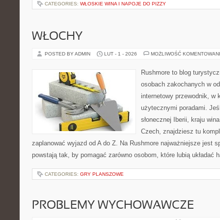
CATEGORIES:
WŁOSKIE WINA I NAPOJE DO PIZZY
WŁOCHY
POSTED BY ADMIN
LUT - 1 - 2026
MOŻLIWOŚĆ KOMENTOWAN
Rushmore to blog turystycz
osobach zakochanych w od
internetowy przewodnik, w 
użytecznymi poradami. Jeśl
słonecznej Iberii, kraju wina
Czech, znajdziesz tu komple
zaplanować wyjazd od A do Z. Na Rushmore najważniejsze jest s
powstają tak, by pomagać zarówno osobom, które lubią układać 
CATEGORIES:
GRY PLANSZOWE
PROBLEMY WYCHOWAWCZE