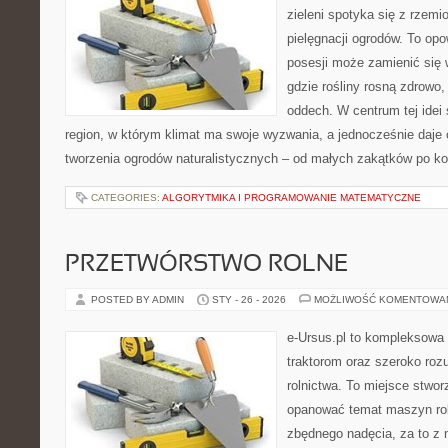
zieleni spotyka się z rzemi
pielęgnacji ogrodów. To opo
posesji może zamienić się 
gdzie rośliny rosną zdrowo,
oddech. W centrum tej idei s
region, w którym klimat ma swoje wyzwania, a jednocześnie daje
tworzenia ogrodów naturalistycznych – od małych zakątków po 
CATEGORIES:
ALGORYTMIKA I PROGRAMOWANIE MATEMATYCZNE
PRZETWÓRSTWO ROLNE
POSTED BY ADMIN
STY - 26 - 2026
MOŻLIWOŚĆ KOMENTOWA
e-Ursus.pl to kompleksowa
traktorom oraz szeroko roz
rolnictwa. To miejsce stwor
opanować temat maszyn rol
zbędnego nadęcia, za to z 