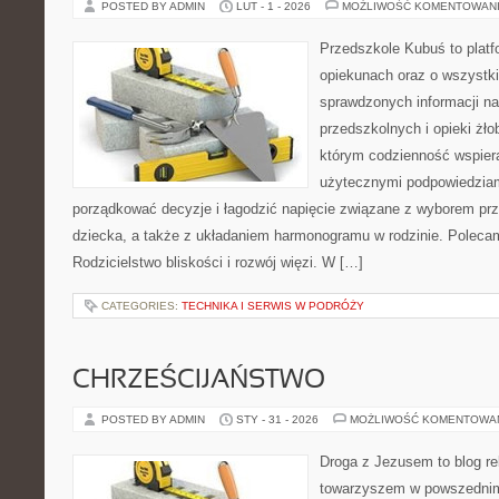
POSTED BY ADMIN
LUT - 1 - 2026
MOŻLIWOŚĆ KOMENTOWAN
Przedszkole Kubuś to plat
opiekunach oraz o wszystki
sprawdzonych informacji n
przedszkolnych i opieki żło
którym codzienność wspiera
użytecznymi podpowiedziami
porządkować decyzje i łagodzić napięcie związane z wyborem pr
dziecka, a także z układaniem harmonogramu w rodzinie. Polecam
Rodzicielstwo bliskości i rozwój więzi. W […]
CATEGORIES:
TECHNIKA I SERWIS W PODRÓŻY
CHRZEŚCIJAŃSTWO
POSTED BY ADMIN
STY - 31 - 2026
MOŻLIWOŚĆ KOMENTOWA
Droga z Jezusem to blog rel
towarzyszem w powszednim 