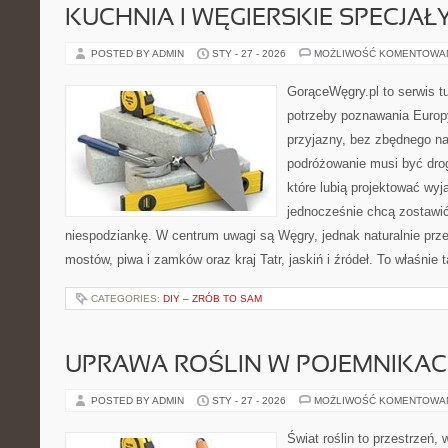
KUCHNIA I WĘGIERSKIE SPECJAŁ
POSTED BY ADMIN
STY - 27 - 2026
MOŻLIWOŚĆ KOMENTOWA
GorąceWęgry.pl to serwis tu
potrzeby poznawania Euro
przyjazny, bez zbędnego na
podróżowanie musi być drog
które lubią projektować wyj
jednocześnie chcą zostawić
niespodziankę. W centrum uwagi są Węgry, jednak naturalnie przewi
mostów, piwa i zamków oraz kraj Tatr, jaskiń i źródeł. To właśnie 
CATEGORIES:
DIY – ZRÓB TO SAM
UPRAWA ROŚLIN W POJEMNIKA
POSTED BY ADMIN
STY - 27 - 2026
MOŻLIWOŚĆ KOMENTOWA
Świat roślin to przestrzeń, 