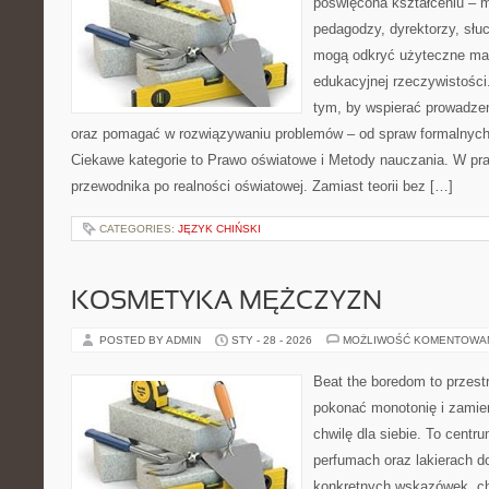
poświęcona kształceniu – m
pedagodzy, dyrektorzy, słu
mogą odkryć użyteczne mat
edukacyjnej rzeczywistości
tym, by wspierać prowadzen
oraz pomagać w rozwiązywaniu problemów – od spraw formalnyc
Ciekawe kategorie to Prawo oświatowe i Metody nauczania. W prak
przewodnika po realności oświatowej. Zamiast teorii bez […]
CATEGORIES:
JĘZYK CHIŃSKI
KOSMETYKA MĘŻCZYZN
POSTED BY ADMIN
STY - 28 - 2026
MOŻLIWOŚĆ KOMENTOWA
Beat the boredom to przest
pokonać monotonię i zamie
chwilę dla siebie. To centr
perfumach oraz lakierach d
konkretnych wskazówek, chc