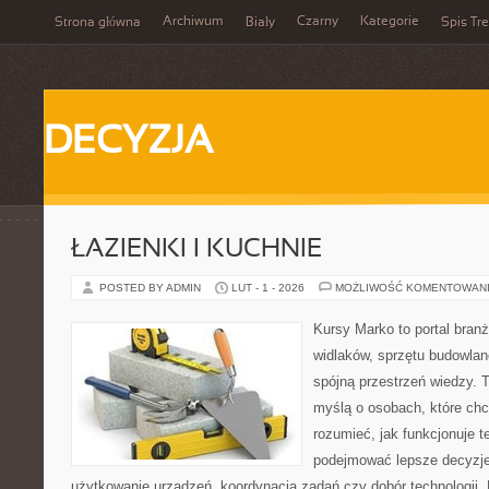
Archiwum
Czarny
Kategorie
Strona główna
Biały
Spis Tre
DECYZJA
ŁAZIENKI I KUCHNIE
POSTED BY ADMIN
LUT - 1 - 2026
MOŻLIWOŚĆ KOMENTOWAN
Kursy Marko to portal branż
widlaków, sprzętu budowlan
spójną przestrzeń wiedzy. 
myślą o osobach, które chc
rozumieć, jak funkcjonuje te
podejmować lepsze decyzje
użytkowanie urządzeń, koordynacja zadań czy dobór technologii.