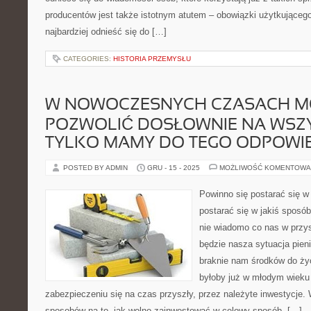
producentów jest także istotnym atutem – obowiązki użytkującego
najbardziej odnieść się do […]
CATEGORIES:
HISTORIA PRZEMYSŁU
W NOWOCZESNYCH CZASACH M
POZWOLIĆ DOSŁOWNIE NA WSZY
TYLKO MAMY DO TEGO ODPOWI
POSTED BY ADMIN
GRU - 15 - 2025
MOŻLIWOŚĆ KOMENTOWA
Powinno się postarać się w
postarać się w jakiś sposó
nie wiadomo co nas w przys
będzie nasza sytuacja pien
braknie nam środków do ży
byłoby już w młodym wieku
zabezpieczeniu się na czas przyszły, przez należyte inwestycje.
sposobów na to, jak wolno zainwestować w celowy sposób. […]