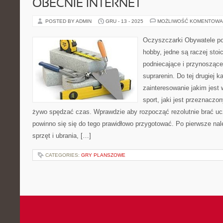
OBECNIE INTERNET
POSTED BY ADMIN
GRU - 13 - 2025
MOŻLIWOŚĆ KOMENTOWA
Oczyszczarki Obywatele pos
hobby, jedne są raczej stoi
podniecające i przynosząc
suprarenin. Do tej drugiej k
zainteresowanie jakim jest 
sport, jaki jest przeznaczon
żywo spędzać czas. Wprawdzie aby rozpocząć rezolutnie brać ucz
powinno się się do tego prawidłowo przygotować. Po pierwsze na
sprzęt i ubrania, […]
CATEGORIES:
GRY PLANSZOWE