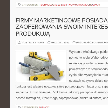
CATEGORIES:
TECHNOLOGIE W ZABYTKOWYCH SAMOCHODACH
FIRMY MARKETINGOWE POSIADA
ZAOFEROWANIA SWOIM INTERE
PRODUKUJĄ
POSTED BY ADMIN
GRU - 14 - 2025
MOŻLIWOŚĆ KOMENTOWA
Wybranie właściwego paki
pomóc w wielu Wybór odpow
może się przydać w wielu t
powiązanych z prawdopodob
życia albo wystąpienia str
czasach na rynku działa spo
funkcją jest właśnie ubezpieczanie potrzebujących ludzi oraz za
wsparcia. Firmy takie jak PZU Kalisz zdobyły już spore doświadcz
pośród rozwiązań, które mogą zaproponować swoim klientom, orie
CATEGORIES:
NIEMCY