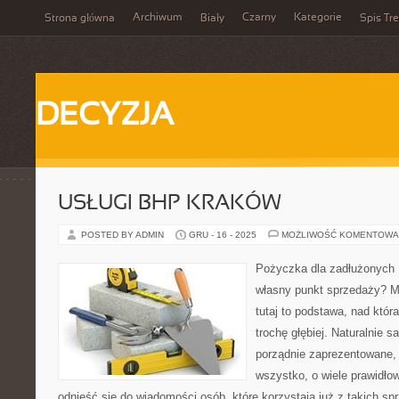
Archiwum
Czarny
Kategorie
Strona główna
Biały
Spis Tre
DECYZJA
USŁUGI BHP KRAKÓW
POSTED BY ADMIN
GRU - 16 - 2025
MOŻLIWOŚĆ KOMENTOWA
Pożyczka dla zadłużonych 
własny punkt sprzedaży? Mu
tutaj to podstawa, nad któ
trochę głębiej. Naturalnie 
porządnie zaprezentowane,
wszystko, o wiele prawidłowi
odnieść się do wiadomości osób, które korzystają już z takich spr