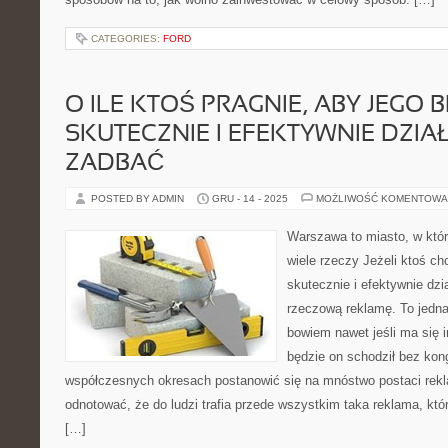
CATEGORIES:
FORD
O ILE KTOŚ PRAGNIE, ABY JEGO 
SKUTECZNIE I EFEKTYWNIE DZIAŁ
ZADBAĆ
POSTED BY ADMIN
GRU - 14 - 2025
MOŻLIWOŚĆ KOMENTOWA
Warszawa to miasto, w któ
wiele rzeczy Jeżeli ktoś chc
skutecznie i efektywnie dzia
rzeczową reklamę. To jedna 
bowiem nawet jeśli ma się in
będzie on schodził bez kon
współczesnych okresach postanowić się na mnóstwo postaci rek
odnotować, że do ludzi trafia przede wszystkim taka reklama, któ
[…]