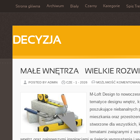
Archiwum
Czarny
Kategorie
Strona główna
Biały
Spis Tre
DECYZJA
MAŁE WNĘTRZA – WIELKIE ROZW
POSTED BY ADMIN
CZE - 1 - 2026
MOŻLIWOŚĆ KOMENTOWAN
M-Loft Design to nowoczes
tematyce designu wnętrz, kt
poszukujące niebanalnych 
mieszkania oraz przestrzeni
stworzone dla wszystkich, k
tematami związanymi z wz
wnętrz oraz najnowszymi inspiracjami w świecie wyposażenia i wy