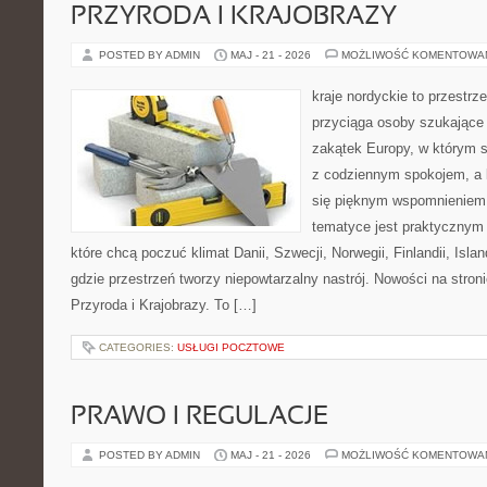
PRZYRODA I KRAJOBRAZY
POSTED BY ADMIN
MAJ - 21 - 2026
MOŻLIWOŚĆ KOMENTOWA
kraje nordyckie to przestrz
przyciąga osoby szukające
zakątek Europy, w którym s
z codziennym spokojem, a
się pięknym wspomnieniem.
tematyce jest praktycznym
które chcą poczuć klimat Danii, Szwecji, Norwegii, Finlandii, Isla
gdzie przestrzeń tworzy niepowtarzalny nastrój. Nowości na stronie
Przyroda i Krajobrazy. To […]
CATEGORIES:
USŁUGI POCZTOWE
PRAWO I REGULACJE
POSTED BY ADMIN
MAJ - 21 - 2026
MOŻLIWOŚĆ KOMENTOWA